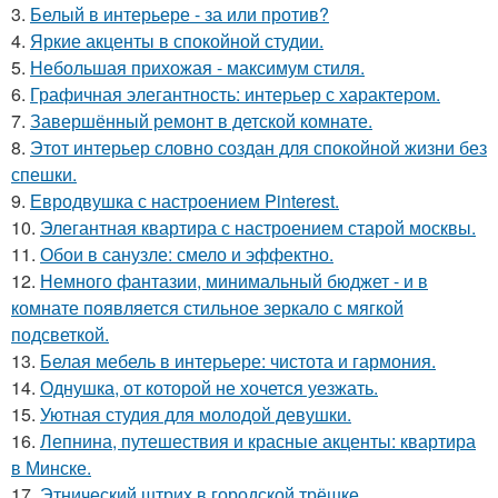
3.
Белый в интерьере - за или против?
4.
Яркие акценты в спокойной студии.
5.
Небольшая прихожая - максимум стиля.
6.
Графичная элегантность: интерьер с характером.
7.
Завершённый ремонт в детской комнате.
8.
Этот интерьер словно создан для спокойной жизни без
спешки.
9.
Евродвушка с настроением Pinterest.
10.
Элегантная квартира с настроением старой москвы.
11.
Обои в санузле: смело и эффектно.
12.
Немного фантазии, минимальный бюджет - и в
комнате появляется стильное зеркало с мягкой
подсветкой.
13.
Белая мебель в интерьере: чистота и гармония.
14.
Однушка, от которой не хочется уезжать.
15.
Уютная студия для молодой девушки.
16.
Лепнина, путешествия и красные акценты: квартира
в Минске.
17.
Этнический штрих в городской трёшке.