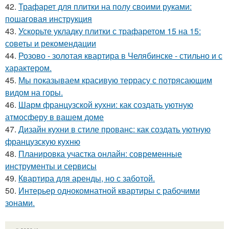
42.
Трафарет для плитки на полу своими руками:
пошаговая инструкция
43.
Ускорьте укладку плитки с трафаретом 15 на 15:
советы и рекомендации
44.
Розово - золотая квартира в Челябинске - стильно и с
характером.
45.
Мы показываем красивую террасу с потрясающим
видом на горы.
46.
Шарм французской кухни: как создать уютную
атмосферу в вашем доме
47.
Дизайн кухни в стиле прованс: как создать уютную
французскую кухню
48.
Планировка участка онлайн: современные
инструменты и сервисы
49.
Квартира для аренды, но с заботой.
50.
Интерьер однокомнатной квартиры с рабочими
зонами.