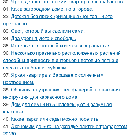
30.
Ярко, дерзко, по-своему: квартира вне шаблонов.
31.
Как в загородном доме, но в городе.
32.
Детская без ярких кричащих акцентов - и это
прекрасно.
33.
Свет, который вы сделали сами.
34.
Два уровня уюта и свободы.
35.
Интерьер, в который хочется возвращаться.
36.
Несколько правильно расположенных растений
способны привнести в интерьер цветовые пятна и
сделать его более глубоким.
37.
Яркая квартира в Варшаве с солнечным
настроением.
38.
Обшивка внутренних стен фанерой: пошаговая
инструкция для каркасного дома
39.
Дом для семьи из 5 человек: уют и разумная
классика.
40.
Какие парки или сады можно посетить
41.
Экономим до 50% на укладке плитки с трафаретом
20*30