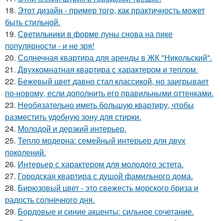
18.
Этот дизайн - пример того, как практичность может
быть стильной.
19.
Светильники в форме луны снова на пике
популярности - и не зря!
20.
Солнечная квартира для аренды в ЖК "Никольский".
21.
Двухкомнатная квартира с характером и теплом.
22.
Бежевый цвет давно стал классикой, но заигрывает
по-новому, если дополнить его правильными оттенками.
23.
Необязательно иметь большую квартиру, чтобы
разместить удобную зону для стирки.
24.
Молодой и дерзкий интерьер.
25.
Тепло модерна: семейный интерьер для двух
поколений.
26.
Интерьер с характером для молодого эстета.
27.
Городская квартира с душой фамильного дома.
28.
Бирюзовый цвет - это свежесть морского бриза и
радость солнечного дня.
29.
Бордовые и синие акценты: сильное сочетание.