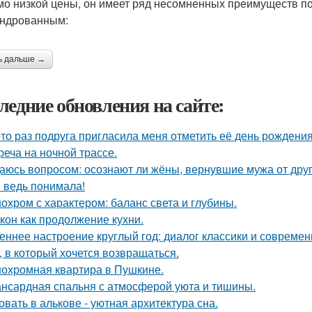
о низкой цены, он имеет ряд несомненных преимуществ по 
ндрованным:
ь дальше →
ледние обновления на сайте:
-то раз подруга пригласила меня отметить её день рождени
реча на ночной трассе.
аюсь вопросом: осознают ли жёны, вернувшие мужа от друго
я ведь понимала!
охром с характером: баланс света и глубины.
кон как продолжение кухни.
еннее настроение круглый год: диалог классики и современ
, в который хочется возвращаться.
охромная квартира в Пушкине.
нсардная спальня с атмосферой уюта и тишины.
овать в алькове - уютная архитектура сна.