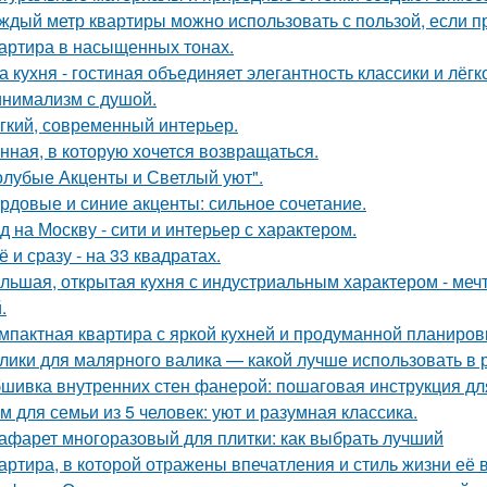
ждый метр квартиры можно использовать с пользой, если 
артира в насыщенных тонах.
а кухня - гостиная объединяет элегантность классики и лёгк
нимализм с душой.
гкий, современный интерьер.
нная, в которую хочется возвращаться.
олубые Акценты и Светлый уют".
рдовые и синие акценты: сильное сочетание.
д на Москву - сити и интерьер с характером.
ё и сразу - на 33 квадратах.
льшая, открытая кухня с индустриальным характером - мечта
.
мпактная квартира с яркой кухней и продуманной планиров
лики для малярного валика — какой лучше использовать в 
шивка внутренних стен фанерой: пошаговая инструкция дл
м для семьи из 5 человек: уют и разумная классика.
афарет многоразовый для плитки: как выбрать лучший
артира, в которой отражены впечатления и стиль жизни её 