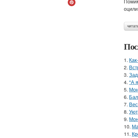
Помим
оцили
читат
Пос
1.
Как
2.
Вст
3.
Зад
4.
"А 
5.
Мон
6.
Бал
7.
Вес
8.
Уют
9.
Мон
10.
Ма
11.
Кр