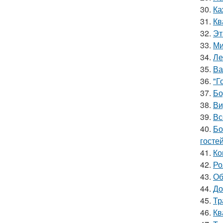
30.
Ка
31.
Кв
32.
Эт
33.
Ми
34.
Ле
35.
Ва
36.
"Г
37.
Бо
38.
Ви
39.
Вс
40.
Бо
гостей
41.
Ко
42.
Ро
43.
Об
44.
До
45.
Тр
46.
Кв