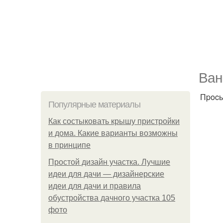
Baн
Пpocь
Популярные материалы
Как состыковать крышу пристройки
и дома. Какие варианты возможны
в принципе
Простой дизайн участка. Лучшие
идеи для дачи — дизайнерские
идеи для дачи и правила
обустройства дачного участка 105
фото