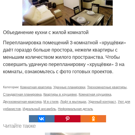
Объединение кухни с жилой комнатой
Перепланировка помещений 3-комнатной «хрущёвки»
даёт гораздо больше простора, нежели квартиры с
меньшим количеством жилого пространства. Чтобы
совершить удачную перепланировку «хрущёвки» 3 на
комнаты, ознакомьтесь с фото готовых проектов.
Категории:
Комнатная квартира
,
Удачные планировки
,
Трехкомнатные квартиры
,
Стандартная планировка
,
Квартиры в хрущевке
,
Комнатная хрущевка
,
Двухкомнатная квартира
,
М в стиле
,
Лофт в мытищах
,
Удачный контраст
,
Уют для
урбанистов
,
Идеальный ансамбль
,
Неформальная деталь
Читайте также