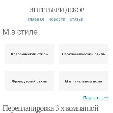
ИНТЕРЬЕР И ДЕКОР
главная
новости
статьи
М в стиле
Классический стиль
Неоклассический стиль
Французский стиль
М в панельном доме
Показать все
Перепланировка 3 х комнатной
Интерьер в
Скандинавский стиль
современном стиле