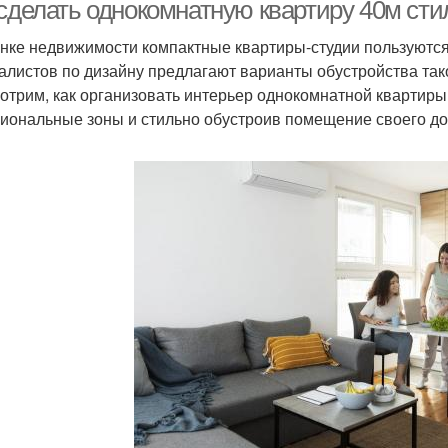
 сделать однокомнатную квартиру 40м ст
нке недвижимости компактные квартиры-студии пользуются
алистов по дизайну предлагают варианты обустройства так
Двухуровневая
Квартира-студия в
Кв
отрим, как организовать интерьер однокомнатной квартиры 
квартира
стиле
иональные зоны и стильно обустроив помещение своего до
Двухкомнатная
М в стиле
м
квартира