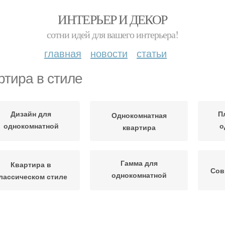
ИНТЕРЬЕР И ДЕКОР
сотни идей для вашего интерьера!
главная
новости
статьи
ртира в стиле
Дизайн для
П
Однокомнатная
однокомнатной
о
квартира
квартиры
Гамма для
Квартира в
Сов
однокомнатной
лассическом стиле
квартиры
кандинавский стиль
Интерьер в квартире
Лес