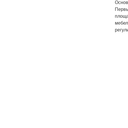
Основ
Первы
площа
мебел
регул