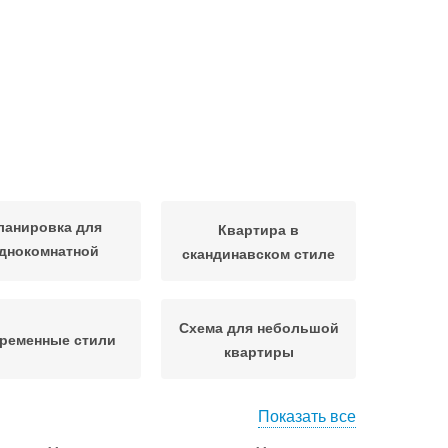
ланировка для
Квартира в
днокомнатной
скандинавском стиле
квартиры
Схема для небольшой
ременные стили
квартиры
Показать все
Лестницы в
тница в квартире
двухуровневой