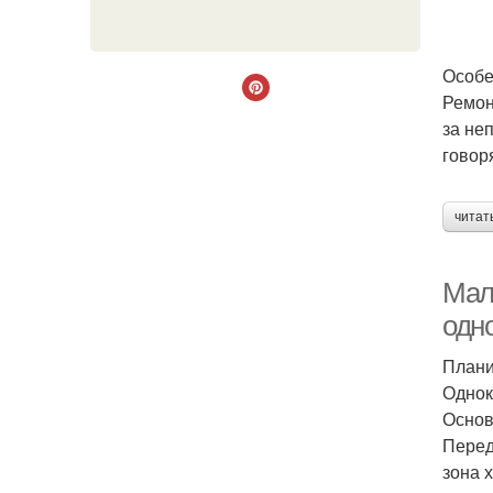
Особе
Ремон
за не
говор
читат
Мал
одно
Плани
Однок
Основ
Перед
зона 