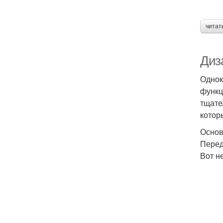
читат
Диз
Однок
функц
тщате
котор
Основ
Перед
Вот н