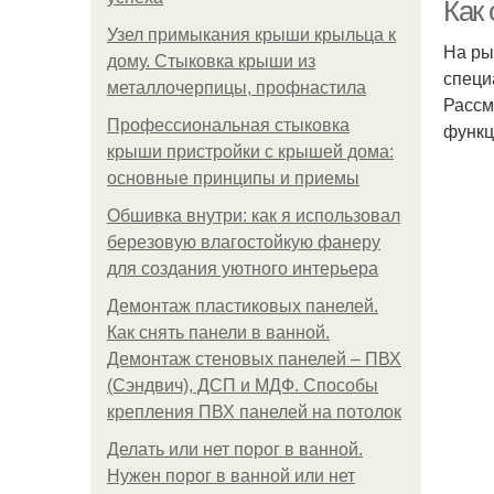
Как
Узел примыкания крыши крыльца к
На ры
дому. Стыковка крыши из
специ
металлочерпицы, профнастила
Рассм
Профессиональная стыковка
функц
крыши пристройки с крышей дома:
основные принципы и приемы
Обшивка внутри: как я использовал
березовую влагостойкую фанеру
для создания уютного интерьера
Демонтаж пластиковых панелей.
Как снять панели в ванной.
Демонтаж стеновых панелей – ПВХ
(Сэндвич), ДСП и МДФ. Способы
крепления ПВХ панелей на потолок
Делать или нет порог в ванной.
Нужен порог в ванной или нет