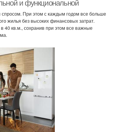
ильной и функциональной
квартире
 спросом. При этом с каждым годом все больше
ого жилья без высоких финансовых затрат.
артиры в дании
Уровневая квартира
в 40 кв.м., сохранив при этом все важные
ма.
Прованс в
Хрущевка в стиле
алогабаритной
квартире