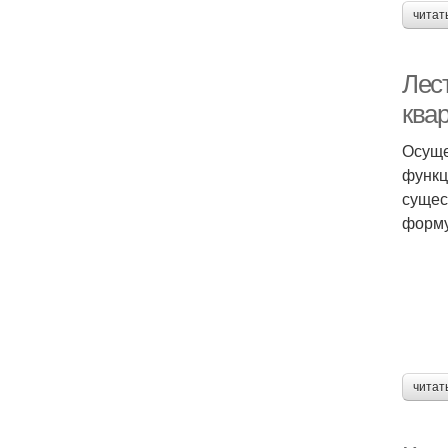
читат
Лес
ква
Осуще
функц
сущес
форму
читат