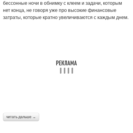
бессонные ночи в обнимку с клеем и задачи, которым
квартиры
нет конца, не говоря уже про высокие финансовые
затраты, которые кратно увеличиваются с каждым днем.
Сталинк в
Стиль в обычной
скандинавском стиле
квартире
Однушка в
Скандинавский дизайн
скандинавском стиле
читать дальше →