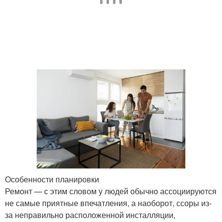
скандинавском стиле
скандинавском стиле
Стиль на примере
Российские квартиры
Комнатная квартира
3-комнатная квартира
Ремонт в
Апартаменты в
скандинавском стиле
скандинавском стиле
Особенности планировки
Ремонт — с этим словом у людей обычно ассоциируются
не самые приятные впечатления, а наоборот, ссоры из-
Стиль для
Двухкомнатная
за неправильно расположенной инсталляции,
однокомнатной
квартира