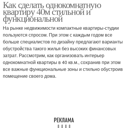
Как сделать однокомнатную
Квартира в
однокомнатной
квартиру 40м стильной и
классическом стиле
квартиры
функциональной
На рынке недвижимости компактные квартиры-студии
Схема для небольшой
пользуются спросом. При этом с каждым годом все
Современные стили
квартиры
больше специалистов по дизайну предлагают варианты
обустройства такого жилья без высоких финансовых
затрат. Рассмотрим, как организовать интерьер
однокомнатной квартиры в 40 кв.м., сохранив при этом
Скандинавский стиль
Интерьер в квартире
все важные функциональные зоны и стильно обустроив
помещение своего дома.
Квартиры в
Стиль в интерьере
скандинавском стиле
Хрущевка в
Двушки в