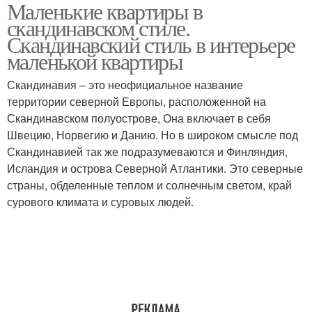
Маленькие квартиры в
Двушки в
Стиль на примере
скандинавском стиле.
скандинавском стиле
Скандинавский стиль в интерьере
маленькой квартиры
Квартира в
Ремонт в
Скандинавия – это неофициальное название
скандинавском стиле
скандинавском стиле
территории северной Европы, расположенной на
Скандинавском полуострове, Она включает в себя
Швецию, Норвегию и Данию. Но в широком смысле под
Скандинавией так же подразумеваются и Финляндия,
Апартаменты в
Исландия и острова Северной Атлантики. Это северные
скандинавском стиле
страны, обделенные теплом и солнечным светом, край
сурового климата и суровых людей.