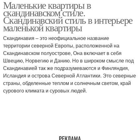
Маленькие квартиры в
Стиль на примере
Российские квартиры
скандинавском стиле.
Скандинавский стиль в интерьере
маленькой квартиры
Квартира в
Скандинавия – это неофициальное название
Комнатная квартира
скандинавском стиле
территории северной Европы, расположенной на
Скандинавском полуострове, Она включает в себя
Швецию, Норвегию и Данию. Но в широком смысле под
Скандинавией так же подразумеваются и Финляндия,
Ремонт в
3-комнатная квартира
Исландия и острова Северной Атлантики. Это северные
скандинавском стиле
страны, обделенные теплом и солнечным светом, край
сурового климата и суровых людей.
Апартаменты в
Однокомнатная
скандинавском стиле
квартира
Стиль для
Двухкомнатная