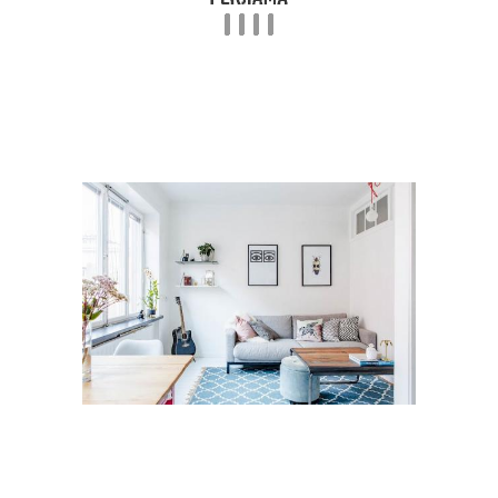
однокомнатной
квартира
квартиры
Сталинк в
Стиль в обычной
скандинавском стиле
квартире