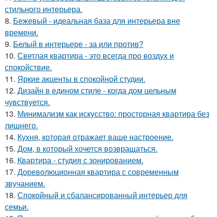
стильного интерьера.
8.
Бежевый - идеальная база для интерьера вне
времени.
9.
Белый в интерьере - за или против?
10.
Светлая квартира - это всегда про воздух и
спокойствие.
11.
Яркие акценты в спокойной студии.
12.
Дизайн в едином стиле - когда дом цельным
чувствуется.
13.
Минимализм как искусство: просторная квартира без
лишнего.
14.
Кухня, которая отражает ваше настроение.
15.
Дом, в который хочется возвращаться.
16.
Квартира - студия с зонированием.
17.
Дореволюционная квартира с современным
звучанием.
18.
Спокойный и сбалансированный интерьер для
семьи.