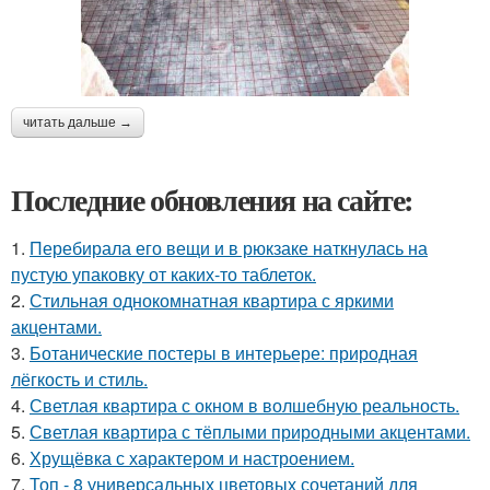
читать дальше →
Последние обновления на сайте:
1.
Перебирала его вещи и в рюкзаке наткнулась на
пустую упаковку от каких-то таблеток.
2.
Стильная однокомнатная квартира с яркими
акцентами.
3.
Ботанические постеры в интерьере: природная
лёгкость и стиль.
4.
Светлая квартира с окном в волшебную реальность.
5.
Светлая квартира с тёплыми природными акцентами.
6.
Хрущёвка с характером и настроением.
7.
Топ - 8 универсальных цветовых сочетаний для