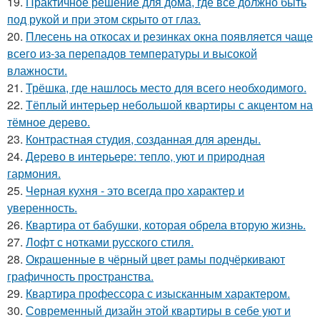
19.
Практичное решение для дома, где всё должно быть
под рукой и при этом скрыто от глаз.
20.
Плесень на откосах и резинках окна появляется чаще
всего из-за перепадов температуры и высокой
влажности.
21.
Трёшка, где нашлось место для всего необходимого.
22.
Тёплый интерьер небольшой квартиры с акцентом на
тёмное дерево.
23.
Контрастная студия, созданная для аренды.
24.
Дерево в интерьере: тепло, уют и природная
гармония.
25.
Черная кухня - это всегда про характер и
уверенность.
26.
Квартира от бабушки, которая обрела вторую жизнь.
27.
Лофт с нотками русского стиля.
28.
Окрашенные в чёрный цвет рамы подчёркивают
графичность пространства.
29.
Квартира профессора с изысканным характером.
30.
Современный дизайн этой квартиры в себе уют и