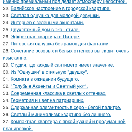
именно премиальный пол делает атмосферу целостной.
22.
Балийское настроение в городской квартире.
23.
Светлая однушка для молодой девушки.
24.
Интерьер с зелёными акцентами.
25.
Двухэтажный дом в эко - стиле.
26.
Эффектная квартира в Питере.
27.
Питерская однушка без рамок для фантазии.
28.
Сочетание розовых и белых оттенков выглядит очень
изысканно.
29.
Студия, где каждый сантиметр имеет значение.
30.
Из "Однушки" в стильную "двушку".
31.
Комната в ожидании будущего.
32.
"Голубые Акценты и Светлый уют".
33.
Современная классика в светлых оттенках.
34.
Геометрия и цвет на патриарших.
35.
Сдержанная элегантность в серо - белой палитре.
36.
Светлый минимализм: квартира без лишнего.
37.
Компактная квартира с яркой кухней и продуманной
планировкой.