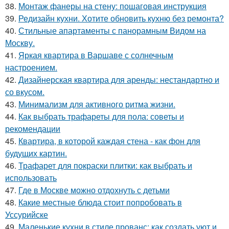
38.
Монтаж фанеры на стену: пошаговая инструкция
39.
Редизайн кухни. Хотите обновить кухню без ремонта?
40.
Стильные апартаменты с панорамным Видом на
Москву.
41.
Яркая квартира в Варшаве с солнечным
настроением.
42.
Дизайнерская квартира для аренды: нестандартно и
со вкусом.
43.
Минимализм для активного ритма жизни.
44.
Как выбрать трафареты для пола: советы и
рекомендации
45.
Квартира, в которой каждая стена - как фон для
будущих картин.
46.
Трафарет для покраски плитки: как выбрать и
использовать
47.
Где в Москве можно отдохнуть с детьми
48.
Какие местные блюда стоит попробовать в
Уссурийске
49.
Маленькие кухни в стиле прованс: как создать уют и