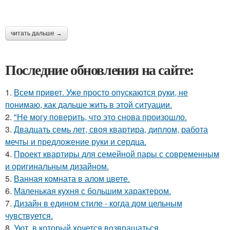
читать дальше →
Последние обновления на сайте:
1.
Всем привет. Уже просто опускаются руки, не
понимаю, как дальше жить в этой ситуации.
2.
"Не могу поверить, что это снова произошло.
3.
Двадцать семь лет, своя квартира, диплом, работа
мечты и предложение руки и сердца.
4.
Проект квартиры для семейной пары с современным
и оригинальным дизайном.
5.
Ванная комната в алом цвете.
6.
Маленькая кухня с большим характером.
7.
Дизайн в едином стиле - когда дом цельным
чувствуется.
8.
Уют, в который хочется возвращаться.