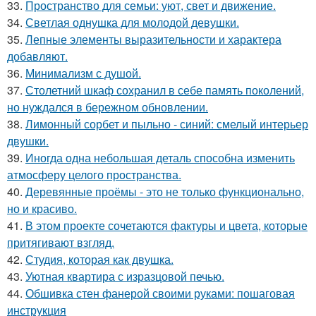
33.
Пространство для семьи: уют, свет и движение.
34.
Светлая однушка для молодой девушки.
35.
Лепные элементы выразительности и характера
добавляют.
36.
Минимализм с душой.
37.
Столетний шкаф сохранил в себе память поколений,
но нуждался в бережном обновлении.
38.
Лимонный сорбет и пыльно - синий: смелый интерьер
двушки.
39.
Иногда одна небольшая деталь способна изменить
атмосферу целого пространства.
40.
Деревянные проёмы - это не только функционально,
но и красиво.
41.
В этом проекте сочетаются фактуры и цвета, которые
притягивают взгляд.
42.
Студия, которая как двушка.
43.
Уютная квартира с изразцовой печью.
44.
Обшивка стен фанерой своими руками: пошаговая
инструкция