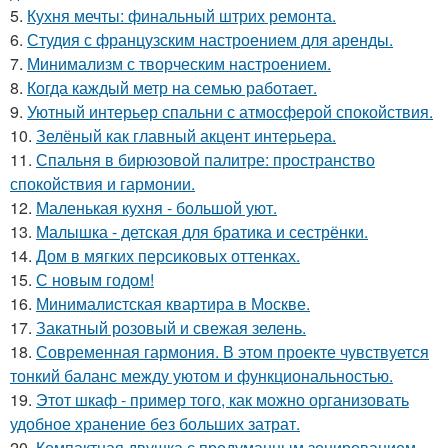
5.
Кухня мечты: финальный штрих ремонта.
6.
Студия с французским настроением для аренды.
7.
Минимализм с творческим настроением.
8.
Когда каждый метр на семью работает.
9.
Уютный интерьер спальни с атмосферой спокойствия.
10.
Зелёный как главный акцент интерьера.
11.
Спальня в бирюзовой палитре: пространство
спокойствия и гармонии.
12.
Маленькая кухня - большой уют.
13.
Малышка - детская для братика и сестрёнки.
14.
Дом в мягких персиковых оттенках.
15.
С новым годом!
16.
Минималистская квартира в Москве.
17.
Закатный розовый и свежая зелень.
18.
Современная гармония. В этом проекте чувствуется
тонкий баланс между уютом и функциональностью.
19.
Этот шкаф - пример того, как можно организовать
удобное хранение без больших затрат.
20.
Компактная двушка с продуманным зонированием.