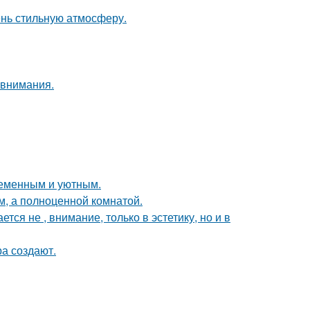
ень стильную атмосферу.
 внимания.
ременным и уютным.
м, а полноценной комнатой.
я не , внимание, только в эстетику, но и в
а создают.