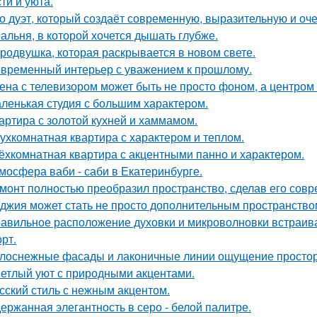
ти и уюта.
о дуэт, который создаёт современную, выразительную и оч
альня, в которой хочется дышать глубже.
родвушка, которая раскрывается в новом свете.
временный интерьер с уважением к прошлому.
ена с телевизором может быть не просто фоном, а центром
ленькая студия с большим характером.
артира с золотой кухней и хаммамом.
ухкомнатная квартира с характером и теплом.
ёхкомнатная квартира с акцентными панно и характером.
мосфера ваби - саби в Екатеринбурге.
монт полностью преобразил пространство, сделав его сов
джия может стать не просто дополнительным пространство
авильное расположение духовки и микроволновки встраиваетс
рт.
лоснежные фасады и лаконичные линии ощущение простор
етлый уют с природными акцентами.
сский стиль с нежным акцентом.
ержанная элегантность в серо - белой палитре.