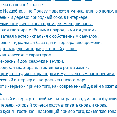
реча на ночной трассе.
е Неудобно, я не Полезу Наверх": я купила нижнюю полку, н
ёный и дерево: природный союз в интерьере.
лый интерьер с характером для молодой пары.
тлая квартира с тёплыми природными акцентами.
ватная мастер - спальня с собственным санузлом.
евый - идеальная база для интерьера вне времени.
фт - модерн: интерьер, который дышит.
хая классика с характером.
екрасный дом снаружи и внутри.
родская квартира для активного ритма жизни.
артира - студия с характером и музыкальным настроением.
жевый интерьер с настроением тихого моря.
от интерьер - пример того, как современный дизайн может д
а.
етлый интерьер, спокойная палитра и продуманная функцио
терьер, который хочется рассматривать снова и снова.
а кухня - гостиная - настоящий пример того, как мягкие т