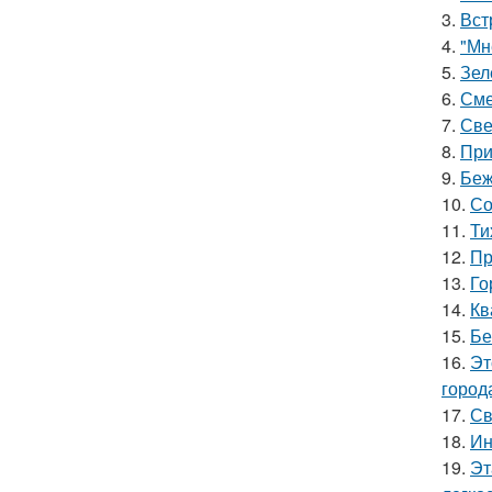
3.
Вст
4.
"Мн
5.
Зел
6.
Сме
7.
Све
8.
При
9.
Беж
10.
Со
11.
Ти
12.
Пр
13.
Го
14.
Кв
15.
Бе
16.
Эт
город
17.
Св
18.
Ин
19.
Эт