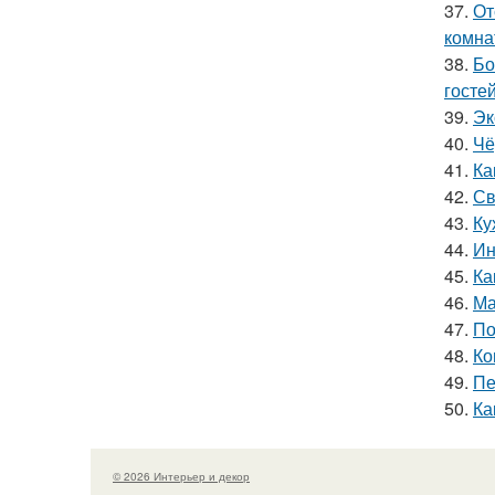
37.
От
комна
38.
Бо
гостей
39.
Эк
40.
Чё
41.
Ка
42.
Св
43.
Ку
44.
Ин
45.
Ка
46.
Ма
47.
По
48.
Ко
49.
Пе
50.
Ка
© 2026 Интерьер и декор