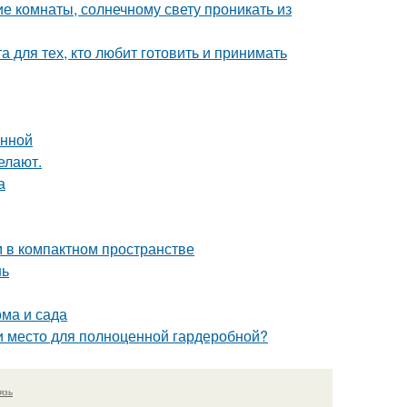
е комнаты, солнечному свету проникать из
 для тех, кто любит готовить и принимать
анной
елают.
а
м в компактном пространстве
нь
ома и сада
ти место для полноценной гардеробной?
язь