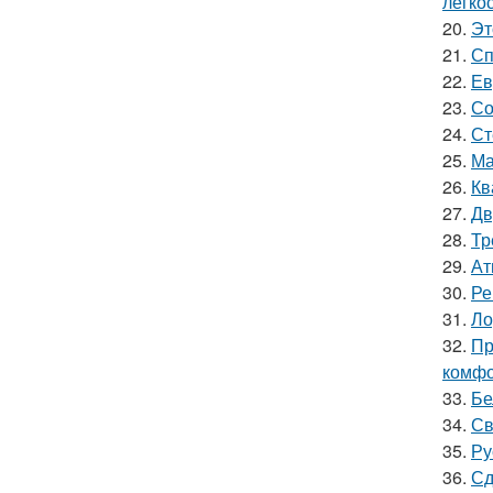
легкос
20.
Эт
21.
Сп
22.
Ев
23.
Со
24.
Ст
25.
Ма
26.
Кв
27.
Дв
28.
Тр
29.
Ат
30.
Ре
31.
Ло
32.
Пр
комфо
33.
Бе
34.
Св
35.
Ру
36.
Сд