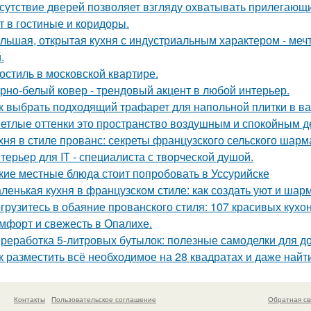
сутствие дверей позволяет взгляду охватывать прилегающи
т в гостиные и коридоры.
льшая, открытая кухня с индустриальным характером - мечта
.
остиль в московской квартире.
рно-белый ковер - трендовый акцент в любой интерьер.
к выбрать подходящий трафарет для напольной плитки в в
етлые оттенки это пространство воздушным и спокойным д
хня в стиле прованс: секреты французского сельского шарм
терьер для IT - специалиста с творческой душой.
кие местные блюда стоит попробовать в Уссурийске
ленькая кухня в французском стиле: как создать уют и шар
грузитесь в обаяние прованского стиля: 107 красивых кухо
мфорт и свежесть в Опалихе.
реработка 5-литровых бутылок: полезные самоделки для д
к разместить всё необходимое на 28 квадратах и даже най
Контакты
Пользовательское соглашение
Обратная св