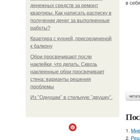
в себ
денежных средств за ремонт
квартиры. Как написать расписку в
получении денег за выполненные
работы?
Квартира с кухней, присоединеной
к балкону
Обои просвечивают после
наклейки, что делать. Сквозь
наклеенные обои просвечивает
стена: варианты решения
проблемы
читат
Из "Однушки" в стильную "двушку".
Пос
1.
Мне
2.
Реш