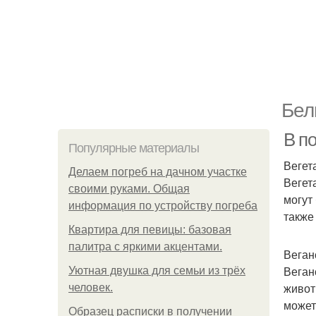
Бел
В п
Популярные материалы
Вегет
Делаем погреб на дачном участке
Вегет
своими руками. Общая
могут
информация по устройству погреба
также
Квартира для певицы: базовая
палитра с яркими акцентами.
Веган
Веган
Уютная двушка для семьи из трёх
живот
человек.
может
Образец расписки в получении