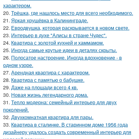
характером.
20.
Трёшка, где нашлось место для всего необходимого.
21.
Яркая хрущёвка в Калининграде.
22.
Евродвушка, которая раскрывается в новом свете.
23.
Интерьер в духе "Алисы в стране Чудес".
24.
Квартира с золотой кухней и хаммамом.
25.
Иногда самые крутые идеи в деталях скрыты.
26.
Полосатое настроение. Иногда вдохновение - в
одном узоре.
27.
Арендная квартира с характером.
28.
Квартира с памятью о бабушке.
29.
Даже на площади всего 4 кв.
30.
Новая жизнь легендарного дома.
31.
Тепло модерна: семейный интерьер для двух
поколений.
32.
Двухкомнатная квартира для пары.
33.
Квартира в сталинке. В старинном доме 1956 года
дизайнеру удалось создать современный интерьер для