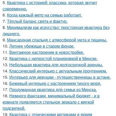
5.
Квартира с историей: классика, которая звучит
современно.
6.
Когда каждый метр на семью работает.
7.
Тёплый баланс света и фактур.
8.
Минимализм как искусство: просторная квартира без
лишнего.
9.
Мансардная спальня с атмосферой уюта и тишины.
10.
Летнее убежище в старом фонде.
11.
Винтажное настроение в новостройке.
12.
Квартира с непростой планировкой в Минске.
13.
Небольшая квартира для долгосрочной аренды.
14.
Классический интерьер с актуальным прочтением.
15.
Интерьер для девушки - путешественницы в астане.
16.
Бежевый интерьер с настроением тихого моря.
17.
Продуманная квартира для семьи из Минска.
18.
Немного фантазии, минимальный бюджет - и в
комнате появляется стильное зеркало с мягкой
подсветкой.
19.
Квартира с этническими мотивами и ярким