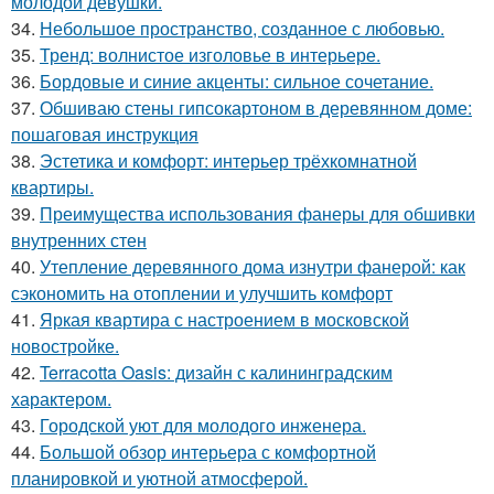
молодой девушки.
34.
Небольшое пространство, созданное с любовью.
35.
Тренд: волнистое изголовье в интерьере.
36.
Бордовые и синие акценты: сильное сочетание.
37.
Обшиваю стены гипсокартоном в деревянном доме:
пошаговая инструкция
38.
Эстетика и комфорт: интерьер трёхкомнатной
квартиры.
39.
Преимущества использования фанеры для обшивки
внутренних стен
40.
Утепление деревянного дома изнутри фанерой: как
сэкономить на отоплении и улучшить комфорт
41.
Яркая квартира с настроением в московской
новостройке.
42.
Terracotta Oasis: дизайн с калининградским
характером.
43.
Городской уют для молодого инженера.
44.
Большой обзор интерьера с комфортной
планировкой и уютной атмосферой.