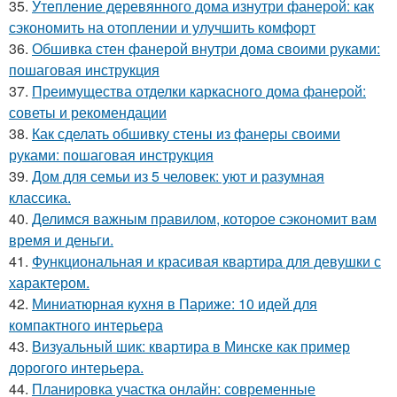
35.
Утепление деревянного дома изнутри фанерой: как
сэкономить на отоплении и улучшить комфорт
36.
Обшивка стен фанерой внутри дома своими руками:
пошаговая инструкция
37.
Преимущества отделки каркасного дома фанерой:
советы и рекомендации
38.
Как сделать обшивку стены из фанеры своими
руками: пошаговая инструкция
39.
Дом для семьи из 5 человек: уют и разумная
классика.
40.
Делимся важным правилом, которое сэкономит вам
время и деньги.
41.
Функциональная и красивая квартира для девушки с
характером.
42.
Миниатюрная кухня в Париже: 10 идей для
компактного интерьера
43.
Визуальный шик: квартира в Минске как пример
дорогого интерьера.
44.
Планировка участка онлайн: современные