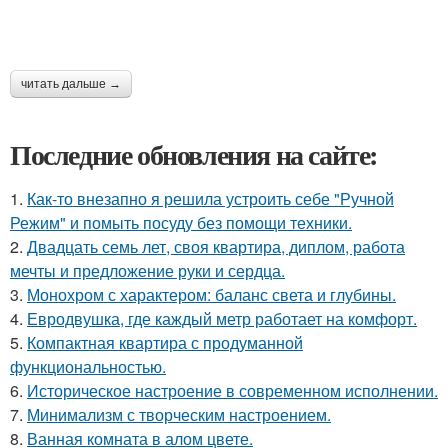
читать дальше →
Последние обновления на сайте:
1.
Как-то внезапно я решила устроить себе "Ручной
Режим" и помыть посуду без помощи техники.
2.
Двадцать семь лет, своя квартира, диплом, работа
мечты и предложение руки и сердца.
3.
Монохром с характером: баланс света и глубины.
4.
Евродвушка, где каждый метр работает на комфорт.
5.
Компактная квартира с продуманной
функциональностью.
6.
Историческое настроение в современном исполнении.
7.
Минимализм с творческим настроением.
8.
Ванная комната в алом цвете.