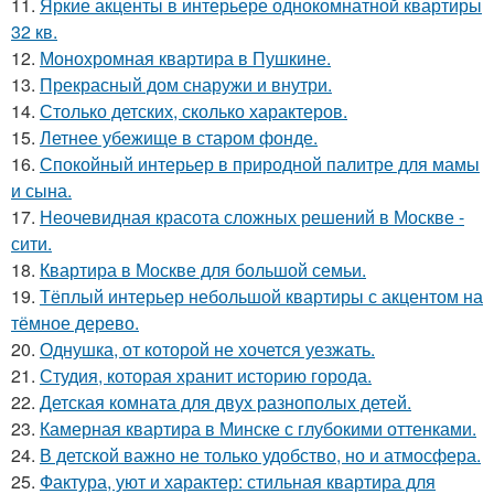
11.
Яркие акценты в интерьере однокомнатной квартиры
32 кв.
12.
Монохромная квартира в Пушкине.
13.
Прекрасный дом снаружи и внутри.
14.
Столько детских, сколько характеров.
15.
Летнее убежище в старом фонде.
16.
Спокойный интерьер в природной палитре для мамы
и сына.
17.
Неочевидная красота сложных решений в Москве -
сити.
18.
Квартира в Москве для большой семьи.
19.
Тёплый интерьер небольшой квартиры с акцентом на
тёмное дерево.
20.
Однушка, от которой не хочется уезжать.
21.
Студия, которая хранит историю города.
22.
Детская комната для двух разнополых детей.
23.
Камерная квартира в Минске с глубокими оттенками.
24.
В детской важно не только удобство, но и атмосфера.
25.
Фактура, уют и характер: стильная квартира для