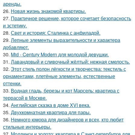
аренды.
26.
Новая жизнь знакомой квартиры.
27.
Практичное решение, которое сочетает безопасность
и эстетику.
28.
Свет и история: Сталинка с анфиладой.
29.
Лепные элементы выразительности и характера
добавляют.
30.
Mid - Century Modern для молодой девушки.
31.
Лавандовый и сливочный жёлтый: нежная смелость.
32.
Этот стиль полон лёгкости и творчества: текстиль с
орнаментами, плетёные элементы, естественные
оттенки.
33.
Водная гладь, березы и кот Марсель: квартира с
террасой в Москве.
34.
Английская сказка в доме XVI века.
35.
Двухкомнатная квартира для пары.
36.
Немного юмора для дизайнеров и всех, кто любит
стильные интерьеры.
37.
Молдинги и золото: квартира в Санкт-петербурге для