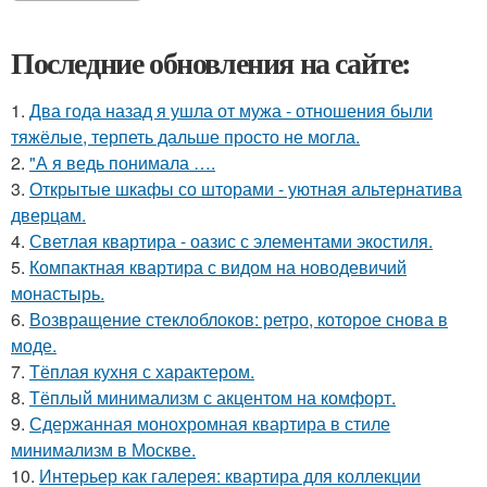
Последние обновления на сайте:
1.
Два года назад я ушла от мужа - отношения были
тяжёлые, терпеть дальше просто не могла.
2.
"А я ведь понимала ….
3.
Открытые шкафы со шторами - уютная альтернатива
дверцам.
4.
Светлая квартира - оазис с элементами экостиля.
5.
Компактная квартира с видом на новодевичий
монастырь.
6.
Возвращение стеклоблоков: ретро, которое снова в
моде.
7.
Тёплая кухня с характером.
8.
Тёплый минимализм с акцентом на комфорт.
9.
Сдержанная монохромная квартира в стиле
минимализм в Москве.
10.
Интерьер как галерея: квартира для коллекции