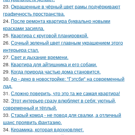
23.
Окрашенные в чёрный цвет рамы подчёркивают
графичность пространства.
24.
После ремонта квартира буквально новыми
красками засияла.
25.
Квартира с круговой планировкой.
26.
Сочный зеленый цвет главным украшением этого
интерьера стал.
27.
Свет и дыхание времени.
28.
Квартира для айтишника и его собаки.
29.
Когда природа частью дома становится.
30.
Ар - деко в новостройке: "Гэтсби" на современный
лад.
31.
Сложно поверить, что это та же самая квартира!
32.
Этот интерьер сразу влюбляет в себя: уютный,
современный и тёплый.
33.
Старый комод - не повод для свалки, а отличный
шанс проявить фантазию.
34.
Керамика, которая вдохновляет.