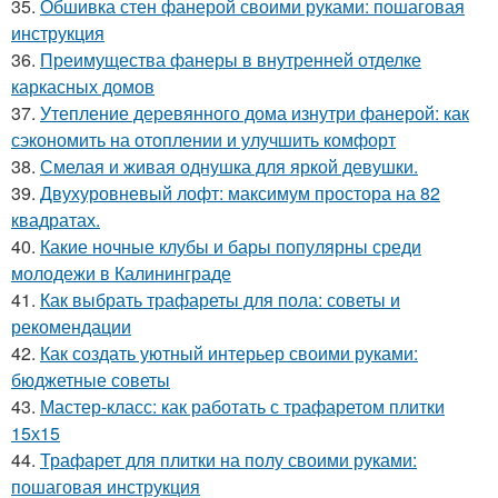
35.
Обшивка стен фанерой своими руками: пошаговая
инструкция
36.
Преимущества фанеры в внутренней отделке
каркасных домов
37.
Утепление деревянного дома изнутри фанерой: как
сэкономить на отоплении и улучшить комфорт
38.
Смелая и живая однушка для яркой девушки.
39.
Двухуровневый лофт: максимум простора на 82
квадратах.
40.
Какие ночные клубы и бары популярны среди
молодежи в Калининграде
41.
Как выбрать трафареты для пола: советы и
рекомендации
42.
Как создать уютный интерьер своими руками:
бюджетные советы
43.
Мастер-класс: как работать с трафаретом плитки
15х15
44.
Трафарет для плитки на полу своими руками:
пошаговая инструкция