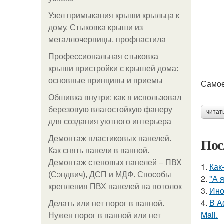
Узел примыкания крыши крыльца к
дому. Стыковка крыши из
металлочерпицы, профнастила
Профессиональная стыковка
крыши пристройки с крышей дома:
основные принципы и приемы
Самое
Обшивка внутри: как я использовал
березовую влагостойкую фанеру
читат
для создания уютного интерьера
Демонтаж пластиковых панелей.
Пос
Как снять панели в ванной.
Демонтаж стеновых панелей – ПВХ
1.
Как
(Сэндвич), ДСП и МДФ. Способы
2.
"А 
крепления ПВХ панелей на потолок
3.
Ино
4.
В А
Делать или нет порог в ванной.
Mail.
Нужен порог в ванной или нет