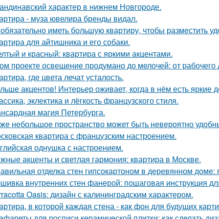
андинавский характер в нижнем Новгороде.
артира - муза ювелира бренды видал.
обязательно иметь большую квартиру, чтобы разместить удо
артира для айтишника и его собаки.
лтый и красный: квартира с яркими акцентами.
ом проекте освещение продумано до мелочей: от рабочего 
артира, где цвета лечат усталость.
льше акцентов! Интерьер оживает, когда в нём есть яркие д
ассика, эклектика и лёгкость французского стиля.
нсардная магия Петербурга.
же небольшое пространство может быть невероятно удобн
сковская квартира с французским настроением.
глийская однушка с настроением.
жные акценты и светлая гармония: квартира в Москве.
авильная отделка стен гипсокартоном в деревянном доме:
шивка внутренних стен фанерой: пошаговая инструкция дл
rracotta Oasis: дизайн с калининградским характером.
артира, в которой каждая стена - как фон для будущих карти
афареты для росписи керамической плитки: как сделать ди