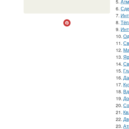
5.
Атм
6.
Сде
7.
Инт
8.
Тёп
9.
Инт
10.
Од
11.
Св
12.
Ма
13.
Яр
14.
Св
15.
Гл
16.
Да
17.
Ку
18.
Вд
19.
До
20.
Со
21.
Кв
22.
Дв
23.
Ат