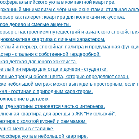
осфера альпийского уюта в компактной квартире.
ржанный минимализм с чёрными акцентами: стильная альте
ерьер как галерея: квартира для коллекции искусства.
лое дерево и смелые акценты.
ерьер с настроением путешествий и азиатского спокойствия
нокомнатная квартира с личным характером.
етлый интерьер, спокойная палитра и продуманная функцио
стер - спальня с собственной гардеробной.
кая детская для юного хоккеиста.
етлый интерьер для отца и дочери - студентки.
авные тренды обоев: цвета, которые определяют сезон.
же небольшой метраж может выглядеть просторным, если п
хня - гостиная с природным характером.
охновение в деталях.
м, где картины становятся частью интерьера.
лнечная квартира для аренды в ЖК "Никольский".
артира с золотой кухней и хаммамом.
ушка мечты в сталинке.
мосфера уюта в небольшой квартире.