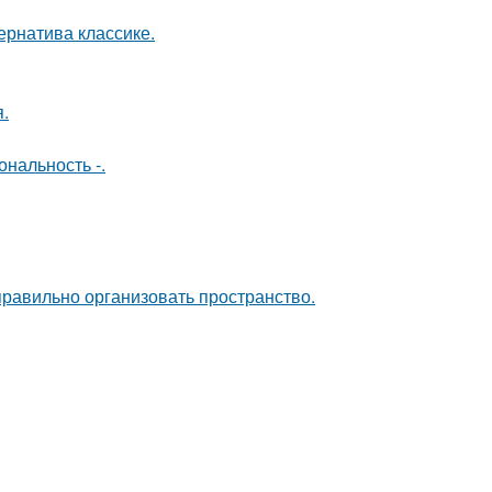
рнатива классике.
.
нальность -.
равильно организовать пространство.