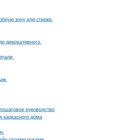
бную зону для стирки.
до декоративного.
етали.
ым.
 пошаговое руководство
я каркасного дома
н.
зайн своими руками