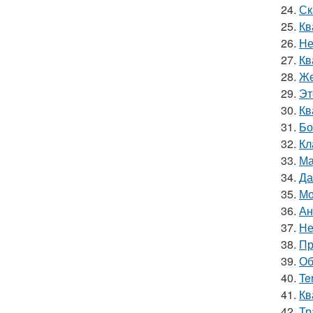
24.
Ск
25.
Кв
26.
Не
27.
Кв
28.
Же
29.
Эт
30.
Кв
31.
Бо
32.
Кл
33.
Ма
34.
Да
35.
Мо
36.
Ан
37.
Не
38.
Пр
39.
Об
40.
Te
41.
Кв
42.
Тр