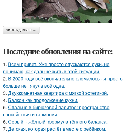
читать дальше →
Последние обновления на сайте:
1.
Всем привет. Уже просто опускаются руки, не
понимаю, как дальше жить в этой ситуации.
2.
В 2020 году всё окончательно сломалось - я просто
больше не тянула всё одна.
3.
Двухкомнатная квартира с мягкой эстетикой.
4.
Балкон как продолжение кухни.
5.
Спальня в бирюзовой палитре: пространство
спокойствия и гармонии.
6.
Серый + жёлтый: формула тёплого баланса.
7.
Детская, которая растёт вместе с ребёнком.