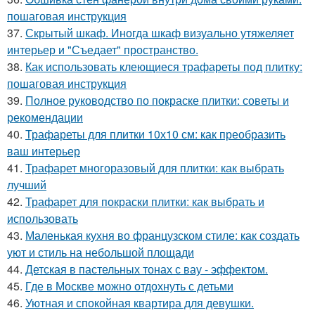
пошаговая инструкция
37.
Скрытый шкаф. Иногда шкаф визуально утяжеляет
интерьер и "Съедает" пространство.
38.
Как использовать клеющиеся трафареты под плитку:
пошаговая инструкция
39.
Полное руководство по покраске плитки: советы и
рекомендации
40.
Трафареты для плитки 10х10 см: как преобразить
ваш интерьер
41.
Трафарет многоразовый для плитки: как выбрать
лучший
42.
Трафарет для покраски плитки: как выбрать и
использовать
43.
Маленькая кухня во французском стиле: как создать
уют и стиль на небольшой площади
44.
Детская в пастельных тонах с вау - эффектом.
45.
Где в Москве можно отдохнуть с детьми
46.
Уютная и спокойная квартира для девушки.