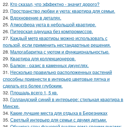
22.
Кто сказал, что эффектно - значит дорого?
23.
Пространство любви и уюта: квартира для семьи.
24.
Вдохновение в деталях.
25.
Атмосфера уюта в небольшой квартире.
26.
Питерская однушка без компромиссов.
27.
Каждый метр квартиры можно использовать с
пользой, если применить нестандартные решения.
28.
Малогабаритка с уютом и функциональностью.
29.
Квартира для коллекционеров.
30.
Балкон - оазис в каменных джунглях.
31.
Несколько правильно расположенных растений
способны привнести в интерьер цветовые пятна и
сделать его более глубоким.
32.
Площадь всего 1, 5 кв.
33.
Голландский синий в интерьере: стильная квартира в
Минске.
34.
Какие лучшие места для отдыха в Березниках
35.
Светлый интерьер для семьи с двумя детьми.
36.
Обшивка стен фанерой внутри дома своими руками: