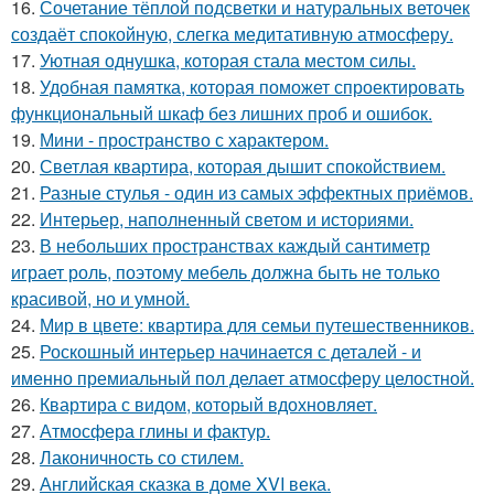
16.
Сочетание тёплой подсветки и натуральных веточек
создаёт спокойную, слегка медитативную атмосферу.
17.
Уютная однушка, которая стала местом силы.
18.
Удобная памятка, которая поможет спроектировать
функциональный шкаф без лишних проб и ошибок.
19.
Мини - пространство с характером.
20.
Светлая квартира, которая дышит спокойствием.
21.
Разные стулья - один из самых эффектных приёмов.
22.
Интерьер, наполненный светом и историями.
23.
В небольших пространствах каждый сантиметр
играет роль, поэтому мебель должна быть не только
красивой, но и умной.
24.
Мир в цвете: квартира для семьи путешественников.
25.
Роскошный интерьер начинается с деталей - и
именно премиальный пол делает атмосферу целостной.
26.
Квартира с видом, который вдохновляет.
27.
Атмосфера глины и фактур.
28.
Лаконичность со стилем.
29.
Английская сказка в доме XVI века.