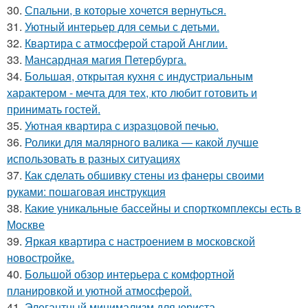
30.
Спальни, в которые хочется вернуться.
31.
Уютный интерьер для семьи с детьми.
32.
Квартира с атмосферой старой Англии.
33.
Мансардная магия Петербурга.
34.
Большая, открытая кухня с индустриальным
характером - мечта для тех, кто любит готовить и
принимать гостей.
35.
Уютная квартира с изразцовой печью.
36.
Ролики для малярного валика — какой лучше
использовать в разных ситуациях
37.
Как сделать обшивку стены из фанеры своими
руками: пошаговая инструкция
38.
Какие уникальные бассейны и спорткомплексы есть в
Москве
39.
Яркая квартира с настроением в московской
новостройке.
40.
Большой обзор интерьера с комфортной
планировкой и уютной атмосферой.
41.
Элегантный минимализм для юриста.