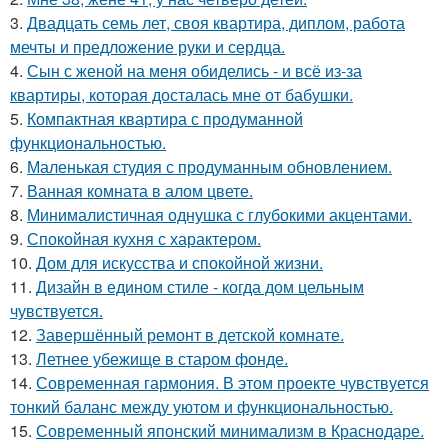
3.
Двадцать семь лет, своя квартира, диплом, работа
мечты и предложение руки и сердца.
4.
Сын с женой на меня обиделись - и всё из-за
квартиры, которая досталась мне от бабушки.
5.
Компактная квартира с продуманной
функциональностью.
6.
Маленькая студия с продуманным обновлением.
7.
Ванная комната в алом цвете.
8.
Минималистичная однушка с глубокими акцентами.
9.
Спокойная кухня с характером.
10.
Дом для искусства и спокойной жизни.
11.
Дизайн в едином стиле - когда дом цельным
чувствуется.
12.
Завершённый ремонт в детской комнате.
13.
Летнее убежище в старом фонде.
14.
Современная гармония. В этом проекте чувствуется
тонкий баланс между уютом и функциональностью.
15.
Современный японский минимализм в Краснодаре.