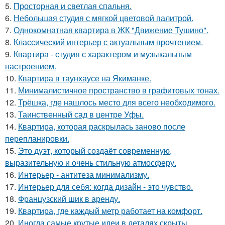
5.
Просторная и светлая спальня.
6.
Небольшая студия с мягкой цветовой палитрой.
7.
Однокомнатная квартира в ЖК "Движение Тушино".
8.
Классический интерьер с актуальным прочтением.
9.
Квартира - студия с характером и музыкальным
настроением.
10.
Квартира в таунхаусе на Якиманке.
11.
Минималистичное пространство в графитовых тонах.
12.
Трёшка, где нашлось место для всего необходимого.
13.
Таинственный сад в центре Уфы.
14.
Квартира, которая раскрылась заново после
перепланировки.
15.
Это дуэт, который создаёт современную,
выразительную и очень стильную атмосферу.
16.
Интерьер - антитеза минимализму.
17.
Интерьер для себя: когда дизайн - это чувство.
18.
Французский шик в аренду.
19.
Квартира, где каждый метр работает на комфорт.
20.
Иногда самые крутые идеи в деталях скрыты.