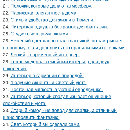
21.
Полочки, которые делают атмосферу.
22.
Парижская элегантность дома.
23.
Стиль и удобство для жизни в Тюмени.
24.
Питерская однушка без рамок для фантазии.
25.
Студия с четырьмя окнами.
26.
Бежевый цвет давно стал классикой, но заигрывает
по-новому, если дополнить его правильными оттенками.
27.
Легкий, современный интерьер.
28.
Тепло модерна: семейный интерьер для двух
поколений.
29.
Интерьер в гармонии с природой.
30.
"Голубые Акценты и Светлый уют".
31.
Восточная мягкость в уютной евродвушке.
32.
Интерьер, который сразу вызывает ощущение
спокойствия и уюта.
33.
Старый комод - не повод для свалки, а отличный
шанс проявить фантазию.
34.
Свет, который вы сделали сами.