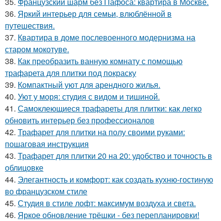
35.
Французский шарм без Пафоса: квартира в Москве.
36.
Яркий интерьер для семьи, влюблённой в
путешествия.
37.
Квартира в доме послевоенного модернизма на
старом мокотуве.
38.
Как преобразить ванную комнату с помощью
трафарета для плитки под покраску
39.
Компактный уют для арендного жилья.
40.
Уют у моря: студия с видом и тишиной.
41.
Самоклеющиеся трафареты для плитки: как легко
обновить интерьер без профессионалов
42.
Трафарет для плитки на полу своими руками:
пошаговая инструкция
43.
Трафарет для плитки 20 на 20: удобство и точность в
облицовке
44.
Элегантность и комфорт: как создать кухню-гостиную
во французском стиле
45.
Студия в стиле лофт: максимум воздуха и света.
46.
Яркое обновление трёшки - без перепланировки!