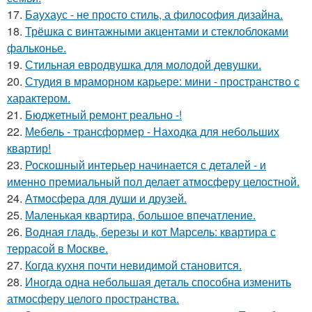
17.
Баухаус - не просто стиль, а философия дизайна.
18.
Трёшка с винтажными акцентами и стеклоблоками
фальконье.
19.
Стильная евродвушка для молодой девушки.
20.
Студия в мраморном карьере: мини - пространство с
характером.
21.
Бюджетный ремонт реально -!
22.
Мебель - трансформер - Находка для небольших
квартир!
23.
Роскошный интерьер начинается с деталей - и
именно премиальный пол делает атмосферу целостной.
24.
Атмосфера для души и друзей.
25.
Маленькая квартира, большое впечатление.
26.
Водная гладь, березы и кот Марсель: квартира с
террасой в Москве.
27.
Когда кухня почти невидимой становится.
28.
Иногда одна небольшая деталь способна изменить
атмосферу целого пространства.