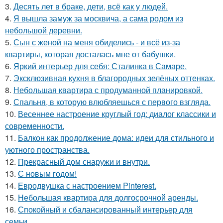
3.
Десять лет в браке, дети, всё как у людей.
4.
Я вышла замуж за москвича, а сама родом из
небольшой деревни.
5.
Сын с женой на меня обиделись - и всё из-за
квартиры, которая досталась мне от бабушки.
6.
Яркий интерьер для себя: Сталинка в Самаре.
7.
Эксклюзивная кухня в благородных зелёных оттенках.
8.
Небольшая квартира с продуманной планировкой.
9.
Спальня, в которую влюбляешься с первого взгляда.
10.
Весеннее настроение круглый год: диалог классики и
современности.
11.
Балкон как продолжение дома: идеи для стильного и
уютного пространства.
12.
Прекрасный дом снаружи и внутри.
13.
С новым годом!
14.
Евродвушка с настроением Pinterest.
15.
Небольшая квартира для долгосрочной аренды.
16.
Спокойный и сбалансированный интерьер для
семьи.