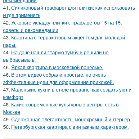
рекомендации
41.
Силиконовый трафарет для плитки: как использовать
и где применять
42.
Ускорьте укладку плитки с трафаретом 15 на 15:
советы и рекомендации
43.
Квартира с терракотовым акцентом для молодой
пары.
44.
На даче нашли старую тумбу и решили не
выбрасывать.
45.
Яркая квартира в московской панельке.
46.
В этом видео собрали простые, но очень
эффективные идеи для оформления прихожей.
47.
Маленькие кухни в стиле прованс: как создать уют и
комфорт
48.
Какие современные культурные центры есть в
Москве
49.
Сдержанная элегантность: монохромный интерьер.
50.
Петербургская квартира с винтажным характером.