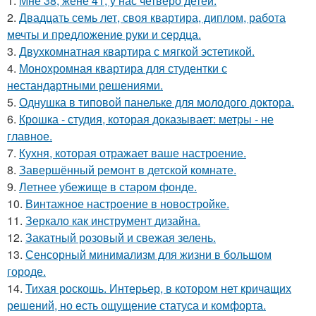
1.
Мне 38, жене 41, у нас четверо детей.
2.
Двадцать семь лет, своя квартира, диплом, работа
мечты и предложение руки и сердца.
3.
Двухкомнатная квартира с мягкой эстетикой.
4.
Монохромная квартира для студентки с
нестандартными решениями.
5.
Однушка в типовой панельке для молодого доктора.
6.
Крошка - студия, которая доказывает: метры - не
главное.
7.
Кухня, которая отражает ваше настроение.
8.
Завершённый ремонт в детской комнате.
9.
Летнее убежище в старом фонде.
10.
Винтажное настроение в новостройке.
11.
Зеркало как инструмент дизайна.
12.
Закатный розовый и свежая зелень.
13.
Сенсорный минимализм для жизни в большом
городе.
14.
Тихая роскошь. Интерьер, в котором нет кричащих
решений, но есть ощущение статуса и комфорта.