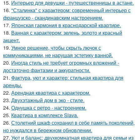
15.
Интерьер для девушки - путешественницы в астане.
16.
"Сталинка" с характером: современный интерьер с
французско - скандинавским настроением.
17.
Японская гармония в краснодарской квартире.
18.
Ванная с характером: зелень, золото и красный
акцент.
19.
Умное решение, чтобы скрыть лючок с
коммуникациями, не нарушая эстетику ванной.
20.
Иногда стиль не требует огромных вложений -
достаточно фантазии и аккуратности.
21.
Фактура, уют и характер: стильная квартира для
аренды.
22.
Арендная квартира с характером.
23.
Двухэтажный дом в эко - стиле.
24.
Однушка с ретро - настроением.
25.
Квартира в комплексе Slava.
26.
Столетний шкаф сохранил в себе память поколений,
но нуждался в бережном обновлении.
27.
Уют и баланс: двухкомнатная квартира для семьи из