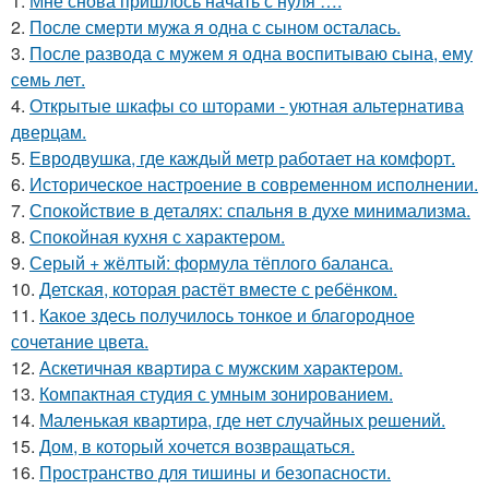
1.
Мне снова пришлось начать с нуля ….
2.
После смерти мужа я одна с сыном осталась.
3.
После развода с мужем я одна воспитываю сына, ему
семь лет.
4.
Открытые шкафы со шторами - уютная альтернатива
дверцам.
5.
Евродвушка, где каждый метр работает на комфорт.
6.
Историческое настроение в современном исполнении.
7.
Спокойствие в деталях: спальня в духе минимализма.
8.
Спокойная кухня с характером.
9.
Серый + жёлтый: формула тёплого баланса.
10.
Детская, которая растёт вместе с ребёнком.
11.
Какое здесь получилось тонкое и благородное
сочетание цвета.
12.
Аскетичная квартира с мужским характером.
13.
Компактная студия с умным зонированием.
14.
Маленькая квартира, где нет случайных решений.
15.
Дом, в который хочется возвращаться.
16.
Пространство для тишины и безопасности.