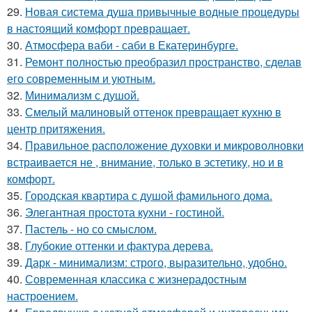
29.
Новая система душа привычные водные процедуры
в настоящий комфорт превращает.
30.
Атмосфера ваби - саби в Екатеринбурге.
31.
Ремонт полностью преобразил пространство, сделав
его современным и уютным.
32.
Минимализм с душой.
33.
Смелый малиновый оттенок превращает кухню в
центр притяжения.
34.
Правильное расположение духовки и микроволновки
встраивается не , внимание, только в эстетику, но и в
комфорт.
35.
Городская квартира с душой фамильного дома.
36.
Элегантная простота кухни - гостиной.
37.
Пастель - но со смыслом.
38.
Глубокие оттенки и фактура дерева.
39.
Дарк - минимализм: строго, выразительно, удобно.
40.
Современная классика с жизнерадостным
настроением.