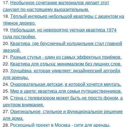
17.
Необычное сочетание материалов делает этот
санузел по-настоящему выразительным.
18.
Тёплый интерьер небольшой квартиры с акцентом на
тёмное дерево.
19.
Небольшая, но невероятно уютная квартира 1974
года постройки.
20.
Квартира, где брусничный холодильник стал главной
звездой.
21.
Разные стулья - один из самых эффектных приёмов.
22.
Квартира для отдыха: минимализм без лишних слов.
23.
Хрущёвка, которая удивляет: дизайнерский апгрейд
для аренды.
24.
Очаровательная детская, в которой хочется мечтать.
25.
Мир в цвете: квартира для семьи путешественников.
26.
Стена с телевизором может быть не просто фоном, а
центром внимания.
27.
Оригинальное, стильное и функциональное решение
для дома.
28.
Роскошный проект в Москва - сити для аренды.