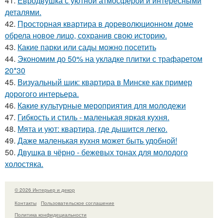
41.
Евродвушка с уютной атмосферой и интересными
деталями.
42.
Просторная квартира в дореволюционном доме
обрела новое лицо, сохранив свою историю.
43.
Какие парки или сады можно посетить
44.
Экономим до 50% на укладке плитки с трафаретом
20*30
45.
Визуальный шик: квартира в Минске как пример
дорогого интерьера.
46.
Какие культурные мероприятия для молодежи
47.
Гибкость и стиль - маленькая яркая кухня.
48.
Мята и уют: квартира, где дышится легко.
49.
Даже маленькая кухня может быть удобной!
50.
Двушка в чёрно - бежевых тонах для молодого
холостяка.
© 2026 Интерьер и декор
Контакты
Пользовательское соглашение
Политика конфидециальности