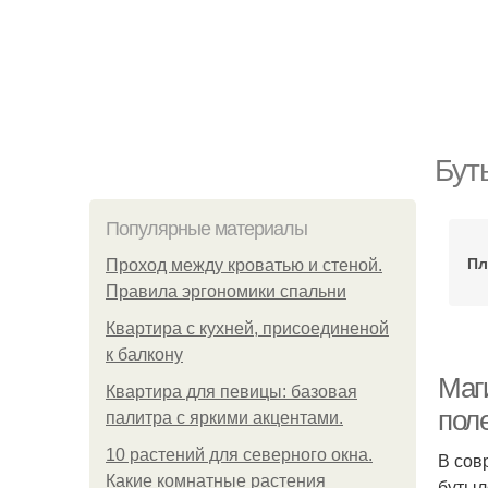
Бут
Популярные материалы
Пл
Проход между кроватью и стеной.
Правила эргономики спальни
Квартира с кухней, присоединеной
к балкону
Маг
Квартира для певицы: базовая
пол
палитра с яркими акцентами.
10 растений для северного окна.
В сов
Какие комнатные растения
бутыл