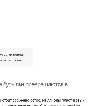
утылки перед
переработкой
е бутылки превращаются в
 стоит особенно остро. Миллионы пластиковых
 и вредя экосистеме. Однако есть способ не