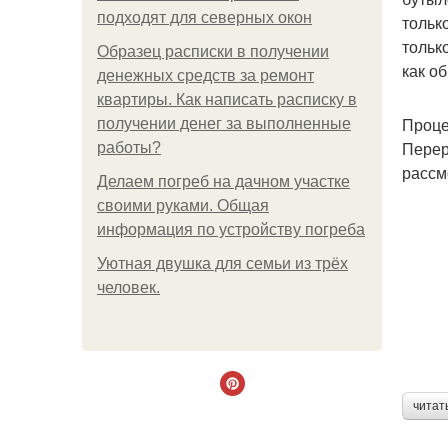
подходят для северных окон
тольк
тольк
Образец расписки в получении
как о
денежных средств за ремонт
квартиры. Как написать расписку в
Проце
получении денег за выполненные
Перер
работы?
рассм
Делаем погреб на дачном участке
своими руками. Общая
информация по устройству погреба
Уютная двушка для семьи из трёх
человек.
читат