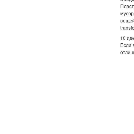
Пласт
мусор
вещей
trans
10 ид
Если 
отлич