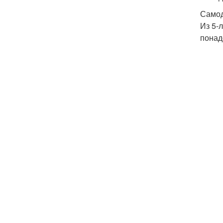
Самод
Из 5-
понад