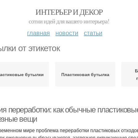
ИНТЕРЬЕР И ДЕКОР
сотни идей для вашего интерьера!
главная
новости
статьи
ылки от этикеток
Б
астиковые бутылки
Пластиковая бутылка
ия переработки: как обычные пластиковы
езные вещи
ременном мире проблема переработки пластиковых отходов
ок ежедневно выбрасываются, загрязняя окружающую среду