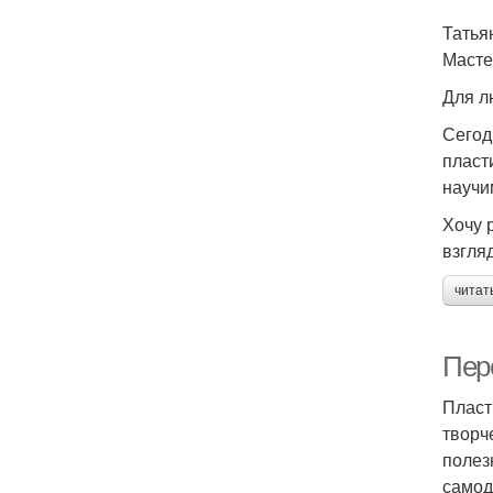
Татья
Масте
Для л
Сегод
пласт
научи
Хочу 
взгляд
читат
Пер
Пласт
творч
полез
самод