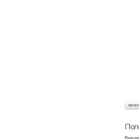
читат
Пол
Введ