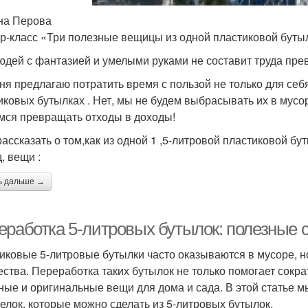
на Перова
р-класс «Три полезные вещицы из одной пластиковой буты
юдей с фантазией и умелыми руками не составит труда пр
ня предлагаю потратить время с пользой не только для себ
иковых бутылках . Нет, мы не будем выбрасывать их в мусо
мся превращать отходы в доходы!
рассказать о том,как из одной 1 ,5-литровой пластиковой б
, вещи :
ь дальше →
еработка 5-литровых бутылок: полезные 
иковые 5-литровые бутылки часто оказываются в мусоре, н
ества. Переработка таких бутылок не только помогает сокра
ные и оригинальные вещи для дома и сада. В этой статье 
елок, которые можно сделать из 5-литровых бутылок.