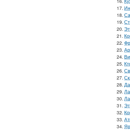
16.
Ку
17.
Ин
18.
Са
19.
Ст
20.
Эт
21.
Ко
22.
Фр
23.
Ар
24.
Ви
25.
Кт
26.
Св
27.
Ск
28.
Да
29.
Ла
30.
Ла
31.
Эт
32.
Ко
33.
Ат
34.
Яр