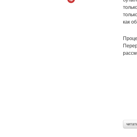
тольк
тольк
как о
Проце
Перер
рассм
читат