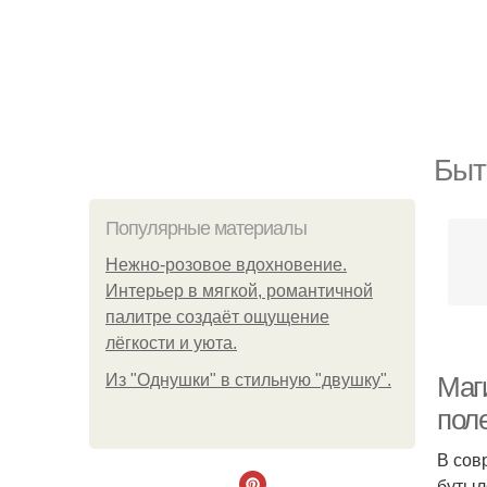
Быт
Популярные материалы
Нежно-розовое вдохновение.
Интерьер в мягкой, романтичной
палитре создаёт ощущение
лёгкости и уюта.
Из "Однушки" в стильную "двушку".
Маг
пол
В сов
бутыл