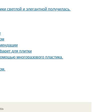
ки светлой и элегантной получилась.
е
том
омендации
фарет для плитки
 помощью многоразового пластика.
ом.
язь