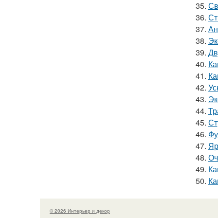
35.
Св
36.
Ст
37.
Ан
38.
Эк
39.
Дв
40.
Ка
41.
Ка
42.
Ус
43.
Эк
44.
Тр
45.
Ст
46.
Фу
47.
Яр
48.
Оч
49.
Ка
50.
Ка
© 2026 Интерьер и декор