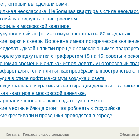
ет, который вы сделали сами.
ильная неоклассика. Небольшая квартира в стиле неокласси
глийская однушка с настроением.
остиль в московской квартире.
ухуровневый лофт: максимум простора на 82 квадратах.
кие парки и скверы Воронежа имеют историческое значени
к сделать дизайн плитки проще с самоклеющимся трафаре
корьте укладку плитки с трафаретом 15 на 15: советы и рек
ономия времени и сил: как использовать многоразовый тра
афарет для стен и плитки: как преобразить пространство с
удия в стиле лофт: максимум воздуха и света.
нкциональная и красивая квартира для девушки с характер
кая квартира в московской панельке.
арование прованса: как создать кухню мечты
кие местные блюда стоит попробовать в Уссурийске
кие фестивали и праздники проводятся в городе
Контакты
Пользовательское соглашение
Обратная св