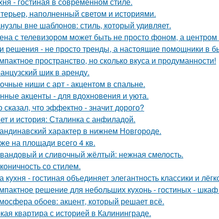
хня - гостиная в современном стиле.
терьер, наполненный светом и историями.
нузлы вне шаблонов: стиль, который удивляет.
ена с телевизором может быть не просто фоном, а центром
и решения - не просто тренды, а настоящие помощники в б
мпактное пространство, но сколько вкуса и продуманности!
анцузский шик в аренду.
очные ниши с арт - акцентом в спальне.
нные акценты - для вдохновения и уюта.
о сказал, что эффектно - значит дорого?
ет и история: Сталинка с анфиладой.
андинавский характер в нижнем Новгороде.
же на площади всего 4 кв.
вандовый и сливочный жёлтый: нежная смелость.
коничность со стилем.
а кухня - гостиная объединяет элегантность классики и лёгк
мпактное решение для небольших кухонь - гостиных - шкаф
мосфера обоев: акцент, который решает всё.
кая квартира с историей в Калининграде.