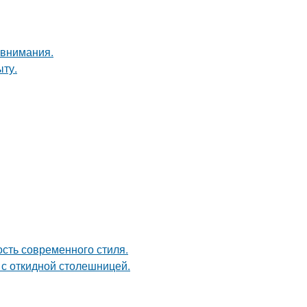
 внимания.
ыту.
ость современного стиля.
 с откидной столешницей.