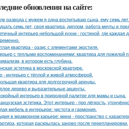
ледние обновления на сайте:
ле развода с мужем я одна воспитываю сына, ему семь лет
дцать семь лет, своя квартира, диплом, работа мечты и пре
етичный интерьер небольшой кухни - гостиной, где каждая 
ременно.
тлая квартира - оазис с элементами экостиля.
ерьер с теплыми воспоминаниями: квартира для пожилой п
имализм, в котором есть глубина.
нская эстетика в московской квартире.
о - интерьер с тёплой и живой атмосферой.
ольшая квартира для долгосрочной аренды.
плое дерево и выразительные акценты.
окойный интерьер в природной палитре для мамы и сына.
анцузская эстетика. Этот интерьер - про лёгкость, утончённ
лая мебель в интерьере: чистота и гармония.
удия в мраморном карьере: мини - пространство с характер
артира, которая раскрылась заново после перепланировки.