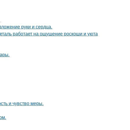
.
дложение руки и сердца.
деталь работает на ощущение роскоши и уюта
ары.
ость и чувство меры.
ом.