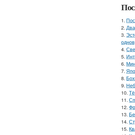
Пос
1.
Пос
2.
Два
3.
Эст
однов
4.
Све
5.
Инт
6.
Мин
7.
Япо
8.
Бох
9.
Неб
10.
Тё
11.
Сп
12.
Фр
13.
Бе
14.
Ст
15.
Кв