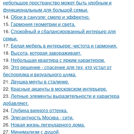
небольшое пространство может быть удобным и
функциональным для большой семьи.
14.
Обои в санузле: смело и эффектно.
15.
Гармония геометрии и света.
16.
Спокойный и сбалансированный интерьер для
семьи.
17.
Белая мебель в интерьере: чистота и гармония.
18.
Высота, которая завораживает.
19.
Небольшая квартира с ярким характером.
20.
Это решение - спасение для тех, кто устал от
беспорядка и визуального шума.
21.
Двушка мечты в сталинке.
22.
Красные акценты в московском интерьере.
23.
Лепные элементы выразительности и характера
добавляют.
24.
Глубина винного оттенка.
25.
Элегантность Москва - сити.
26.
Новая жизнь легендарного дома.
27.
Минимализм с душой.