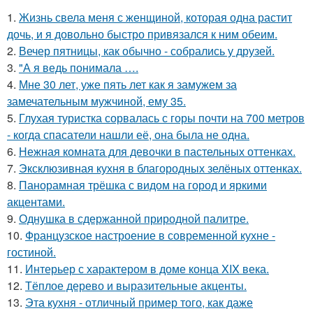
1.
Жизнь свела меня с женщиной, которая одна растит
дочь, и я довольно быстро привязался к ним обеим.
2.
Вечер пятницы, как обычно - собрались у друзей.
3.
"А я ведь понимала ….
4.
Мне 30 лет, уже пять лет как я замужем за
замечательным мужчиной, ему 35.
5.
Глухая туристка сорвалась с горы почти на 700 метров
- когда спасатели нашли её, она была не одна.
6.
Нежная комната для девочки в пастельных оттенках.
7.
Эксклюзивная кухня в благородных зелёных оттенках.
8.
Панорамная трёшка с видом на город и яркими
акцентами.
9.
Однушка в сдержанной природной палитре.
10.
Французское настроение в современной кухне -
гостиной.
11.
Интерьер с характером в доме конца XIX века.
12.
Тёплое дерево и выразительные акценты.
13.
Эта кухня - отличный пример того, как даже