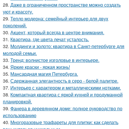
28.
Даже в ограниченном пространстве можно создать
уют и красоту.
29.
Тепло модерна: семейный интерьер для двух
поколений.
30.
Акцент, который всегда в центре внимания.
31.
Квартира, где цвета лечат усталость.
32.
Молдинги и золото: квартира в Санкт-петербурге для
молодой семьи.
33.
Тренд: волнистое изголовье в интерьере.
34.
Яркие краски - яркая жизнь!
35.
Мансардная магия Петербурга.
36.
Сдержанная элегантность в серо - белой палитре.
37.
Интерьер с характером и металлическими нотками.
38.
Компактная квартира с яркой кухней и продуманной
планировкой.
39.
Фанера в деревянном доме: полное руководство по
использованию
40.
Многоразовые трафареты для плитки: как сделать