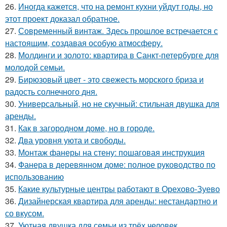
26.
Иногда кажется, что на ремонт кухни уйдут годы, но
этот проект доказал обратное.
27.
Современный винтаж. Здесь прошлое встречается с
настоящим, создавая особую атмосферу.
28.
Молдинги и золото: квартира в Санкт-петербурге для
молодой семьи.
29.
Бирюзовый цвет - это свежесть морского бриза и
радость солнечного дня.
30.
Универсальный, но не скучный: стильная двушка для
аренды.
31.
Как в загородном доме, но в городе.
32.
Два уровня уюта и свободы.
33.
Монтаж фанеры на стену: пошаговая инструкция
34.
Фанера в деревянном доме: полное руководство по
использованию
35.
Какие культурные центры работают в Орехово-Зуево
36.
Дизайнерская квартира для аренды: нестандартно и
со вкусом.
37.
Уютная двушка для семьи из трёх человек.