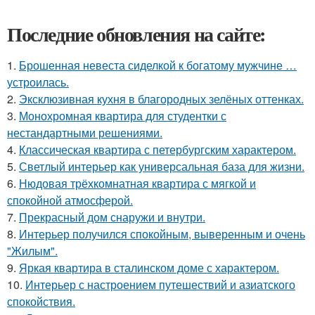
Последние обновления на сайте:
1.
Брошенная невеста сиделкой к богатому мужчине …
устроилась.
2.
Эксклюзивная кухня в благородных зелёных оттенках.
3.
Монохромная квартира для студентки с
нестандартными решениями.
4.
Классическая квартира с петербургским характером.
5.
Светлый интерьер как универсальная база для жизни.
6.
Нюдовая трёхкомнатная квартира с мягкой и
спокойной атмосферой.
7.
Прекрасный дом снаружи и внутри.
8.
Интерьер получился спокойным, выверенным и очень
"Жилым".
9.
Яркая квартира в сталинском доме с характером.
10.
Интерьер с настроением путешествий и азиатского
спокойствия.