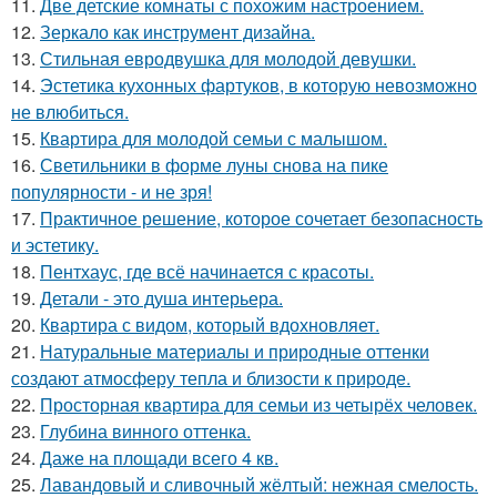
11.
Две детские комнаты с похожим настроением.
12.
Зеркало как инструмент дизайна.
13.
Стильная евродвушка для молодой девушки.
14.
Эстетика кухонных фартуков, в которую невозможно
не влюбиться.
15.
Квартира для молодой семьи с малышом.
16.
Светильники в форме луны снова на пике
популярности - и не зря!
17.
Практичное решение, которое сочетает безопасность
и эстетику.
18.
Пентхаус, где всё начинается с красоты.
19.
Детали - это душа интерьера.
20.
Квартира с видом, который вдохновляет.
21.
Натуральные материалы и природные оттенки
создают атмосферу тепла и близости к природе.
22.
Просторная квартира для семьи из четырёх человек.
23.
Глубина винного оттенка.
24.
Даже на площади всего 4 кв.
25.
Лавандовый и сливочный жёлтый: нежная смелость.