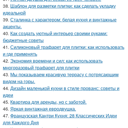
38.
Шаблон для разметки плитки: как сделать укладку
идеальной
39.
Сталинка с характером: белая кухня и винтажные
акценты.
40.
Как создать уютный интерьер своими руками:
бюджетные советы
41.
Силиконовый трафарет для плитки: как использовать
и где применять
42.
Экономия времени и сил: как использовать
многоразовый трафарет для плитки
43.
Мы показываем красивую террасу с потрясающим
видом на горы.
44.
Дизайн маленькой кухни в стиле прованс: советы и
идеи
45.
Квартира для аренды, но с заботой.
46.
Яркая винтажная евродвушка.
47.
Французская Кантри Кухня: 28 Классических Идеи
для Каждого Дня