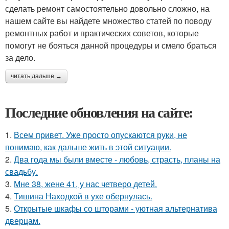
сделать ремонт самостоятельно довольно сложно, на
нашем сайте вы найдете множество статей по поводу
ремонтных работ и практических советов, которые
помогут не бояться данной процедуры и смело браться
за дело.
читать дальше →
Последние обновления на сайте:
1.
Всем привет. Уже просто опускаются руки, не
понимаю, как дальше жить в этой ситуации.
2.
Два года мы были вместе - любовь, страсть, планы на
свадьбу.
3.
Мне 38, жене 41, у нас четверо детей.
4.
Тишина Находкой в ухе обернулась.
5.
Открытые шкафы со шторами - уютная альтернатива
дверцам.