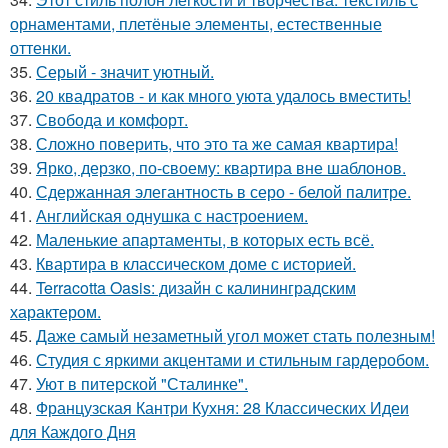
орнаментами, плетёные элементы, естественные
оттенки.
35.
Серый - значит уютный.
36.
20 квадратов - и как много уюта удалось вместить!
37.
Свобода и комфорт.
38.
Сложно поверить, что это та же самая квартира!
39.
Ярко, дерзко, по-своему: квартира вне шаблонов.
40.
Сдержанная элегантность в серо - белой палитре.
41.
Английская однушка с настроением.
42.
Маленькие апартаменты, в которых есть всё.
43.
Квартира в классическом доме с историей.
44.
Terracotta Oasis: дизайн с калининградским
характером.
45.
Даже самый незаметный угол может стать полезным!
46.
Студия с яркими акцентами и стильным гардеробом.
47.
Уют в питерской "Сталинке".
48.
Французская Кантри Кухня: 28 Классических Идеи
для Каждого Дня