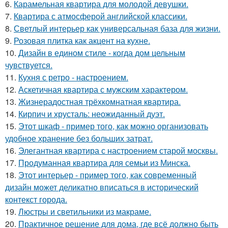
6.
Карамельная квартира для молодой девушки.
7.
Квартира с атмосферой английской классики.
8.
Светлый интерьер как универсальная база для жизни.
9.
Розовая плитка как акцент на кухне.
10.
Дизайн в едином стиле - когда дом цельным
чувствуется.
11.
Кухня с ретро - настроением.
12.
Аскетичная квартира с мужским характером.
13.
Жизнерадостная трёхкомнатная квартира.
14.
Кирпич и хрусталь: неожиданный дуэт.
15.
Этот шкаф - пример того, как можно организовать
удобное хранение без больших затрат.
16.
Элегантная квартира с настроением старой москвы.
17.
Продуманная квартира для семьи из Минска.
18.
Этот интерьер - пример того, как современный
дизайн может деликатно вписаться в исторический
контекст города.
19.
Люстры и светильники из макраме.
20.
Практичное решение для дома, где всё должно быть