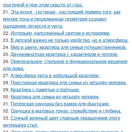
под рукой и при этом скрыто от глаз.
21.
Эта кухня - гостиная - настоящий пример того, как
мягкие тона и продуманная геометрия создают
ощущение легкости и уюта.
22.
Интерьер, наполненный светом и историями.
23.
В детской важно не только удобство, но и атмосфера.
24.
Мир в цвете: квартира для семьи путешественников.
25.
Двухкомнатная квартира с характером и теплом.
26.
Оригинальное, стильное и функциональное решение
для дома.
27.
Атмосфера уюта в небольшой квартире.
28.
Просторная квартира для семьи из четырёх человек.
29.
Квартира с памятью о бабушке.
30.
Квартира для семьи из четырёх человек.
31.
Питерская однушка без рамок для фантазии.
32.
Однушка в матовых тонах: спокойствие и глубина.
33.
Сочный зеленый цвет главным украшением этого
интерьера стал.
34.
Этот стиль полон лёгкости и творчества: текстиль с