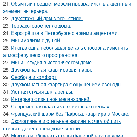
21.
Обычный предмет мебели превратился в акцентный
элемент интерьера.
22.
Двухэтажный дом в эко - стиле.
23.
Терракотовое тепло дома.
24.
Евротрёшка в Петербурге с яркими акцентами.
25.
Минимализм с душой.
26.
Иногда одна небольшая деталь способна изменить
атмосферу целого пространства.
27.
Мини - студия в историческом доме.
28.
Двухкомнатная квартира для пары.
29.
Свобода и комфорт.
30.
Двухкомнатная квартира с ощущением свободы.
31.
Уютная студия для аренды.
32.
Интерьер с изящной меланхолией.
33.
Современная классика в светлых оттенках.
34.
Французский шарм без Пафоса: квартира в Москве.
35.
Экологичные и стильные варианты: чем обшить
стены в деревянном доме внутри
36.
Можно ли обшивать стены фанерой внутри дома: