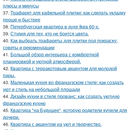
плюсы и минусы
37.
Трафарет для кафельной плитки: как сделать укладку
проще и быстрее
38.
Петербургская квартира в духе Ikea 60-х.
39.
Студия для тех, кто не боится цвета.
40.
Как выбрать трафареты для плитки под покраску:
советы и рекомендации
41.
Большой обзор интерьера с комфортной
планировкой и уютной атмосферой.
42.
Квартира с терракотовым акцентом для молодой
пары.
43.
Маленькая кухня во французском стиле: как создать
уют и стиль на небольшой площади
44.
Дизайн кухни в стиле прованс: как создать уютную
французскую кухню
45.
Квартира "на Будущее", которую родители купили для
дочери.
46.
Квартира с акцентом на уют и творчество.