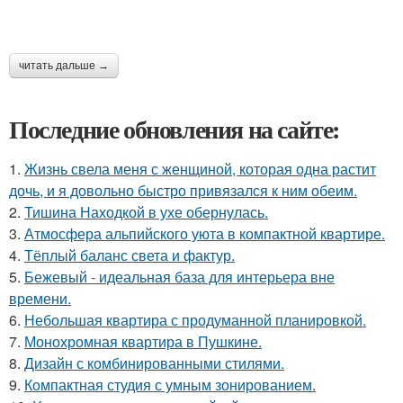
читать дальше →
Последние обновления на сайте:
1.
Жизнь свела меня с женщиной, которая одна растит
дочь, и я довольно быстро привязался к ним обеим.
2.
Тишина Находкой в ухе обернулась.
3.
Атмосфера альпийского уюта в компактной квартире.
4.
Тёплый баланс света и фактур.
5.
Бежевый - идеальная база для интерьера вне
времени.
6.
Небольшая квартира с продуманной планировкой.
7.
Монохромная квартира в Пушкине.
8.
Дизайн с комбинированными стилями.
9.
Компактная студия с умным зонированием.