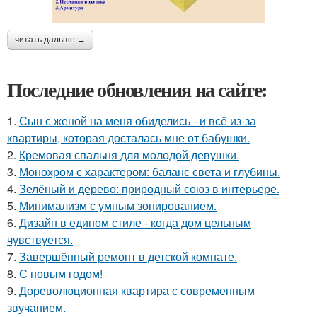
читать дальше →
Последние обновления на сайте:
1.
Сын с женой на меня обиделись - и всё из-за
квартиры, которая досталась мне от бабушки.
2.
Кремовая спальня для молодой девушки.
3.
Монохром с характером: баланс света и глубины.
4.
Зелёный и дерево: природный союз в интерьере.
5.
Минимализм с умным зонированием.
6.
Дизайн в едином стиле - когда дом цельным
чувствуется.
7.
Завершённый ремонт в детской комнате.
8.
С новым годом!
9.
Дореволюционная квартира с современным
звучанием.