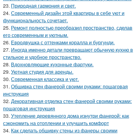
23.
Природная гармония и свет.
24.
Современный дизайн этой квартиры в себе уют и
функциональность сочетает.
25.
Ремонт полностью преобразил пространство, сделав
его современным и уютным.
26.
Евродвушка с оттенками коралла и бургунди.
27.
Иногда именно детали превращают обычную кухню в
стильное и удобное пространство.
28.
Вдохновляющие кухонные фартуки.
29.
Уютная студия для аренды.
30.
Современная классика и уют.
31.
Обшивка стен фанерой своими руками: пошаговая
инструкция
32.
Декоративная отделка стен фанерой своими руками:
пошаговая инструкция
33.
Утепление деревянного дома изнутри фанерой: как
сэкономить на отоплении и улучшить комфорт
34.
Как сделать обшивку стены из фанеры своими