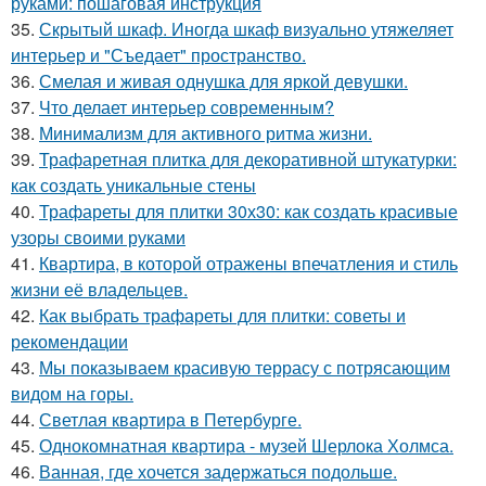
руками: пошаговая инструкция
35.
Скрытый шкаф. Иногда шкаф визуально утяжеляет
интерьер и "Съедает" пространство.
36.
Смелая и живая однушка для яркой девушки.
37.
Что делает интерьер современным?
38.
Минимализм для активного ритма жизни.
39.
Трафаретная плитка для декоративной штукатурки:
как создать уникальные стены
40.
Трафареты для плитки 30х30: как создать красивые
узоры своими руками
41.
Квартира, в которой отражены впечатления и стиль
жизни её владельцев.
42.
Как выбрать трафареты для плитки: советы и
рекомендации
43.
Мы показываем красивую террасу с потрясающим
видом на горы.
44.
Светлая квартира в Петербурге.
45.
Однокомнатная квартира - музей Шерлока Холмса.
46.
Ванная, где хочется задержаться подольше.