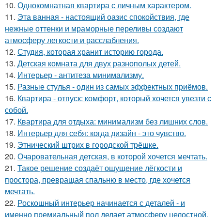
10.
Однокомнатная квартира с личным характером.
11.
Эта ванная - настоящий оазис спокойствия, где
нежные оттенки и мраморные переливы создают
атмосферу легкости и расслабления.
12.
Студия, которая хранит историю города.
13.
Детская комната для двух разнополых детей.
14.
Интерьер - антитеза минимализму.
15.
Разные стулья - один из самых эффектных приёмов.
16.
Квартира - отпуск: комфорт, который хочется увезти с
собой.
17.
Квартира для отдыха: минимализм без лишних слов.
18.
Интерьер для себя: когда дизайн - это чувство.
19.
Этнический штрих в городской трёшке.
20.
Очаровательная детская, в которой хочется мечтать.
21.
Такое решение создаёт ощущение лёгкости и
простора, превращая спальню в место, где хочется
мечтать.
22.
Роскошный интерьер начинается с деталей - и
именно премиальный пол делает атмосферу целостной.