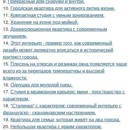
9.
Прекрасный дом снаружи и внутри.
10.
Городская квартира для активного ритма жизни.
11.
Компактная студия с умным зонированием.
12.
Хранение на кухне под мойкой.
13.
Дореволюционная квартира с современным
звучанием.
14.
Этот интерьер - пример того, как современный
дизайн может деликатно вписаться в исторический
контекст города.
15.
Плесень на откосах и резинках окна появляется чаще
всего из-за перепадов температуры и высокой
влажности.
16.
Однушка для молодой пары.
17.
Студия в мраморном карьере: мини - пространство с
характером.
18.
"Сталинка" с характером: современный интерьер с
французско - скандинавским настроением.
19.
Квартира для семьи, которая живёт на два города.
20.
Небольшая квартира с ярким характером.