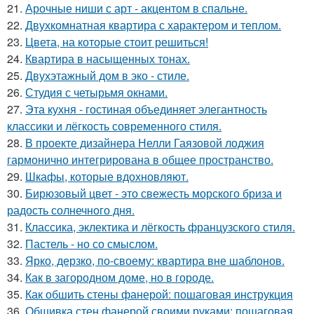
21.
Арочные ниши с арт - акцентом в спальне.
22.
Двухкомнатная квартира с характером и теплом.
23.
Цвета, на которые стоит решиться!
24.
Квартира в насыщенных тонах.
25.
Двухэтажный дом в эко - стиле.
26.
Студия с четырьмя окнами.
27.
Эта кухня - гостиная объединяет элегантность
классики и лёгкость современного стиля.
28.
В проекте дизайнера Нелли Гаязовой лоджия
гармонично интегрирована в общее пространство.
29.
Шкафы, которые вдохновляют.
30.
Бирюзовый цвет - это свежесть морского бриза и
радость солнечного дня.
31.
Классика, эклектика и лёгкость французского стиля.
32.
Пастель - но со смыслом.
33.
Ярко, дерзко, по-своему: квартира вне шаблонов.
34.
Как в загородном доме, но в городе.
35.
Как обшить стены фанерой: пошаговая инструкция
36.
Обшивка стен фанерой своими руками: пошаговая