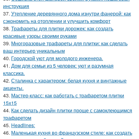
инструкция
37.
Утепление деревянного дома изнутри фанерой: как
сэкономить на отоплении и улучшить комфорт
38.
Трафареты для плитки дорожек: как создать
красивые узоры своими руками
39.
Многоразовые трафареты для плитки: как сделать
ваш интерьер уникальным
40.
Городской уют для молодого инженера.
41.
Дом для семьи из 5 человек: уют и разумная
классика.
42.
Сталинка с характером: белая кухня и винтажные
акценты.
43.
Мастер-класс: как работать с трафаретом плитки
15х15
44.
Как сделать дизайн плитки проще с самоклеющимся
трафаретом
45.
Headlines:
46.
Маленькая кухня во французском стиле: как создать