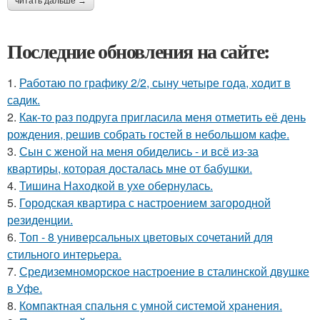
читать дальше →
Последние обновления на сайте:
1.
Работаю по графику 2/2, сыну четыре года, ходит в
садик.
2.
Как-то раз подруга пригласила меня отметить её день
рождения, решив собрать гостей в небольшом кафе.
3.
Сын с женой на меня обиделись - и всё из-за
квартиры, которая досталась мне от бабушки.
4.
Тишина Находкой в ухе обернулась.
5.
Городская квартира с настроением загородной
резиденции.
6.
Топ - 8 универсальных цветовых сочетаний для
стильного интерьера.
7.
Средиземноморское настроение в сталинской двушке
в Уфе.
8.
Компактная спальня с умной системой хранения.