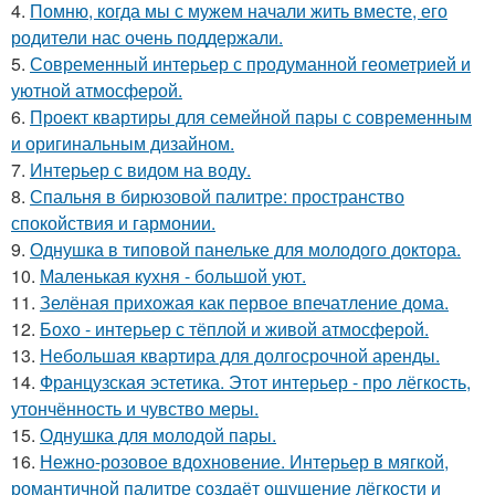
4.
Помню, когда мы с мужем начали жить вместе, его
родители нас очень поддержали.
5.
Современный интерьер с продуманной геометрией и
уютной атмосферой.
6.
Проект квартиры для семейной пары с современным
и оригинальным дизайном.
7.
Интерьер с видом на воду.
8.
Спальня в бирюзовой палитре: пространство
спокойствия и гармонии.
9.
Однушка в типовой панельке для молодого доктора.
10.
Маленькая кухня - большой уют.
11.
Зелёная прихожая как первое впечатление дома.
12.
Бохо - интерьер с тёплой и живой атмосферой.
13.
Небольшая квартира для долгосрочной аренды.
14.
Французская эстетика. Этот интерьер - про лёгкость,
утончённость и чувство меры.
15.
Однушка для молодой пары.
16.
Нежно-розовое вдохновение. Интерьер в мягкой,
романтичной палитре создаёт ощущение лёгкости и