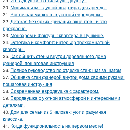
29.
Из "Однушки" в стильную "двушку".
30.
Минимализм с душой: квартира для аренды.
31.
Восточная мягкость в уютной евродвушке.
32.
Детская без ярких кричащих акцентов - и это
прекрасно.
33.
Монохром и фактуры: квартира в Пушкине.
34.
Эстетика и комфорт: интерьер трёхкомнатной
квартиры.
35.
Как обшить стены внутри деревянного дома
фанерой: пошаговая инструкция
36.
Полное руководство по отделке стен: шаг за шагом
37.
Обшивка стен фанерой внутри дома своими руками:
пошаговая инструкция
38.
Современная евродвушка с характером.
39.
Евродвушка с уютной атмосферой и интересными
деталями.
40.
Дом для семьи из 5 человек: уют и разумная
классика.
41.
Когда функциональность на первом месте!