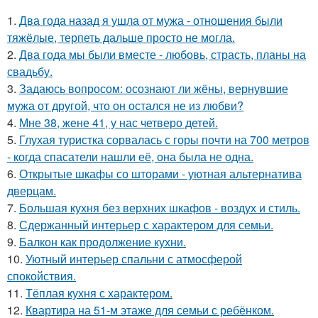
1.
Два года назад я ушла от мужа - отношения были
тяжёлые, терпеть дальше просто не могла.
2.
Два года мы были вместе - любовь, страсть, планы на
свадьбу.
3.
Задаюсь вопросом: осознают ли жёны, вернувшие
мужа от другой, что он остался не из любви?
4.
Мне 38, жене 41, у нас четверо детей.
5.
Глухая туристка сорвалась с горы почти на 700 метров
- когда спасатели нашли её, она была не одна.
6.
Открытые шкафы со шторами - уютная альтернатива
дверцам.
7.
Большая кухня без верхних шкафов - воздух и стиль.
8.
Сдержанный интерьер с характером для семьи.
9.
Балкон как продолжение кухни.
10.
Уютный интерьер спальни с атмосферой
спокойствия.
11.
Тёплая кухня с характером.
12.
Квартира на 51-м этаже для семьи с ребёнком.