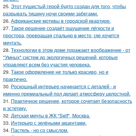
25.
Этот пушистый герой будто создан для того, чтобы
разрывать тишину ночи своими забегами.
26.
Африканские мотивы в городской квартире.
27.
Такое решение создаёт ощущение лёгкости и
простора, превращая спальню в место, где хочется
мечтать.
28.
Технологии в этом доме поражают воображение - от
"Умных" систем до экологичных решений, которые
управляют всем без участия человека.
29.
Такое оформление не только красиво, но и
практично.
30.
Роскошный интерьер начинается с деталей - и
именно премиальный пол делает атмосферу целостной.
31.
Практичное решение, которое сочетает безопасность
и эстетику.
32.
Детская мечты в ЖК "Self", Москва.
33.
Интерьер с зелёными акцентами.
34.
Пастель - но со смыслом.