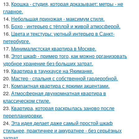
13.
Крошка - студия, которая доказывает: метры - не
главное.
14.
Небольшая прихожая - максимум стиля.
15.
Бохо - интерьер с тёплой и живой атмосферой.
16.
Цвета и текстуры: уютный интерьер в Санкт-
петербурге.
17.
Минималистская квартира в Москве.
18.
Этот шкаф - пример того, как можно организовать
удобное хранение без больших затрат.
19.
Квартира в таунхаусе на Якиманке.
20.
Мастер - спальня с собственной гардеробной.
21.
Компактная квартира с яркими акцентами.
22.
Атмосферная двухкомнатная квартира в
классическом стиле.
23.
Квартира, которая раскрылась заново после
перепланировки.
24.
Эта идея делает даже самый простой шкаф
стильнее, практичнее и аккуратнее - без серьёзных
затрат.