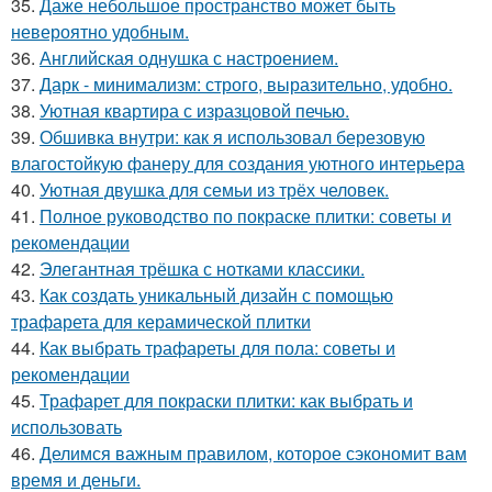
35.
Даже небольшое пространство может быть
невероятно удобным.
36.
Английская однушка с настроением.
37.
Дарк - минимализм: строго, выразительно, удобно.
38.
Уютная квартира с изразцовой печью.
39.
Обшивка внутри: как я использовал березовую
влагостойкую фанеру для создания уютного интерьера
40.
Уютная двушка для семьи из трёх человек.
41.
Полное руководство по покраске плитки: советы и
рекомендации
42.
Элегантная трёшка с нотками классики.
43.
Как создать уникальный дизайн с помощью
трафарета для керамической плитки
44.
Как выбрать трафареты для пола: советы и
рекомендации
45.
Трафарет для покраски плитки: как выбрать и
использовать
46.
Делимся важным правилом, которое сэкономит вам
время и деньги.