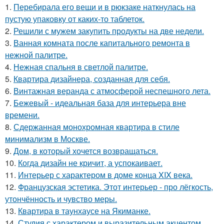
1.
Перебирала его вещи и в рюкзаке наткнулась на
пустую упаковку от каких-то таблеток.
2.
Решили с мужем закупить продукты на две недели.
3.
Ванная комната после капитального ремонта в
нежной палитре.
4.
Нежная спальня в светлой палитре.
5.
Квартира дизайнера, созданная для себя.
6.
Винтажная веранда с атмосферой неспешного лета.
7.
Бежевый - идеальная база для интерьера вне
времени.
8.
Сдержанная монохромная квартира в стиле
минимализм в Москве.
9.
Дом, в который хочется возвращаться.
10.
Когда дизайн не кричит, а успокаивает.
11.
Интерьер с характером в доме конца XIX века.
12.
Французская эстетика. Этот интерьер - про лёгкость,
утончённость и чувство меры.
13.
Квартира в таунхаусе на Якиманке.
14.
Студия с характером и выразительным акцентом.