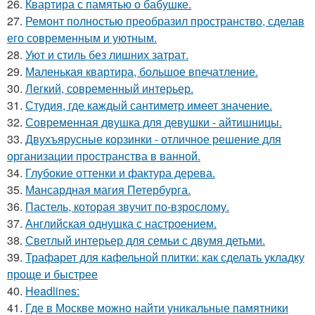
26.
Квартира с памятью о бабушке.
27.
Ремонт полностью преобразил пространство, сделав
его современным и уютным.
28.
Уют и стиль без лишних затрат.
29.
Маленькая квартира, большое впечатление.
30.
Легкий, современный интерьер.
31.
Студия, где каждый сантиметр имеет значение.
32.
Современная двушка для девушки - айтишницы.
33.
Двухъярусные корзинки - отличное решение для
организации пространства в ванной.
34.
Глубокие оттенки и фактура дерева.
35.
Мансардная магия Петербурга.
36.
Пастель, которая звучит по-взрослому.
37.
Английская однушка с настроением.
38.
Светлый интерьер для семьи с двумя детьми.
39.
Трафарет для кафельной плитки: как сделать укладку
проще и быстрее
40.
Headlines:
41.
Где в Москве можно найти уникальные памятники