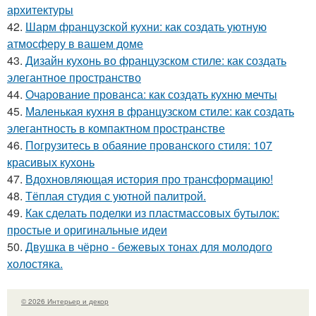
архитектуры
42.
Шарм французской кухни: как создать уютную
атмосферу в вашем доме
43.
Дизайн кухонь во французском стиле: как создать
элегантное пространство
44.
Очарование прованса: как создать кухню мечты
45.
Маленькая кухня в французском стиле: как создать
элегантность в компактном пространстве
46.
Погрузитесь в обаяние прованского стиля: 107
красивых кухонь
47.
Вдохновляющая история про трансформацию!
48.
Тёплая студия с уютной палитрой.
49.
Как сделать поделки из пластмассовых бутылок:
простые и оригинальные идеи
50.
Двушка в чёрно - бежевых тонах для молодого
холостяка.
© 2026 Интерьер и декор