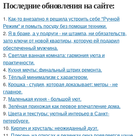
Последние обновления на сайте:
1.
Как-то внезапно я решила устроить себе "Ручной
Режим" и помыть посуду без помощи техники.
2.
Я в браке, а у подруги - ни штампа, ни обязательств,
зато ключи от новой квартиры, которую ей подарил
обеспеченный мужчина.
3.
Светлая ванная комната: гармония уюта и
практичности.
4.
Кухня мечты: финальный штрих ремонта.
5.
Тёплый минимализм с характером.
6.
Крошка - студия, которая доказывает: метры - не
главное.
7.
Маленькая кухня - большой уют.
8.
Зелёная прихожая как первое впечатление дома.
9.
Цвета и текстуры: уютный интерьер в Санкт-
петербурге.
10.
Кирпич и хрусталь: неожиданный дуэт.
11.
Плесень на откосах и резинках окна появляется чаще