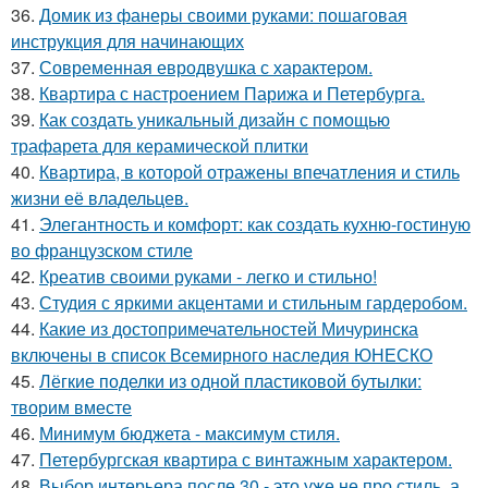
36.
Домик из фанеры своими руками: пошаговая
инструкция для начинающих
37.
Современная евродвушка с характером.
38.
Квартира с настроением Парижа и Петербурга.
39.
Как создать уникальный дизайн с помощью
трафарета для керамической плитки
40.
Квартира, в которой отражены впечатления и стиль
жизни её владельцев.
41.
Элегантность и комфорт: как создать кухню-гостиную
во французском стиле
42.
Креатив своими руками - легко и стильно!
43.
Студия с яркими акцентами и стильным гардеробом.
44.
Какие из достопримечательностей Мичуринска
включены в список Всемирного наследия ЮНЕСКО
45.
Лёгкие поделки из одной пластиковой бутылки:
творим вместе
46.
Минимум бюджета - максимум стиля.
47.
Петербургская квартира с винтажным характером.
48.
Выбор интерьера после 30 - это уже не про стиль, а