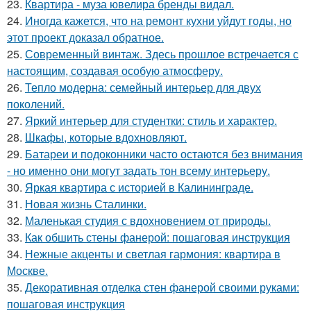
23.
Квартира - муза ювелира бренды видал.
24.
Иногда кажется, что на ремонт кухни уйдут годы, но
этот проект доказал обратное.
25.
Современный винтаж. Здесь прошлое встречается с
настоящим, создавая особую атмосферу.
26.
Тепло модерна: семейный интерьер для двух
поколений.
27.
Яркий интерьер для студентки: стиль и характер.
28.
Шкафы, которые вдохновляют.
29.
Батареи и подоконники часто остаются без внимания
- но именно они могут задать тон всему интерьеру.
30.
Яркая квартира с историей в Калининграде.
31.
Новая жизнь Сталинки.
32.
Маленькая студия с вдохновением от природы.
33.
Как обшить стены фанерой: пошаговая инструкция
34.
Нежные акценты и светлая гармония: квартира в
Москве.
35.
Декоративная отделка стен фанерой своими руками:
пошаговая инструкция