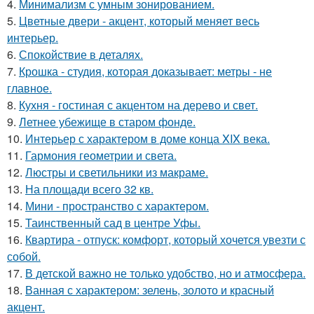
4.
Минимализм с умным зонированием.
5.
Цветные двери - акцент, который меняет весь
интерьер.
6.
Спокойствие в деталях.
7.
Крошка - студия, которая доказывает: метры - не
главное.
8.
Кухня - гостиная с акцентом на дерево и свет.
9.
Летнее убежище в старом фонде.
10.
Интерьер с характером в доме конца XIX века.
11.
Гармония геометрии и света.
12.
Люстры и светильники из макраме.
13.
На площади всего 32 кв.
14.
Мини - пространство с характером.
15.
Таинственный сад в центре Уфы.
16.
Квартира - отпуск: комфорт, который хочется увезти с
собой.
17.
В детской важно не только удобство, но и атмосфера.
18.
Ванная с характером: зелень, золото и красный
акцент.