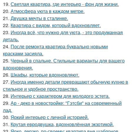
19.
Светлая квартира, где интерьер - фон для жизни.
20.
Атмосфера уюта в каждом метре.
21.
Двушка мечты в сталинке.
22.
Квартира с видом, который вдохновляет.
23.
Иногда всё, что нужно для уюта, - это продуманная
деталь.
24.
После ремонта квартира буквально новыми
красками засияла.
25.
Черный в спальне. Стильные варианты для вашего
вдохновения.
26.
Шкафы, которые вдохновляют.
27.
Иногда именно детали превращают обычную кухню в
стильное и удобное пространство.
28.
Интерьер с характером для молодого эстета.
29.
Ар - деко в новостройке: "Гэтсби" на современный
лад.
30.
Яркий интерьер с личной историей.
31.
Крутая евродвушка, вдохновлённая экзотикой.
32.
Ярко, дерзко, по-своему: квартира вне шаблонов.