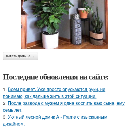
читать дальше →
Последние обновления на сайте:
1.
Всем привет. Уже просто опускаются руки, не
понимаю, как дальше жить в этой ситуации.
2.
После развода с мужем я одна воспитываю сына, ему
семь лет.
3.
Уютный лесной домик A - Frame с изысканным
дизайном.