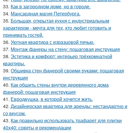
33.
Как в загородном доме, но в городе.
34.
Мансардная магия Петербурга.
35.
Большая, открытая кухня с индустриальным
характером - мечта для тех, кто любит готовить и
принимать гостей.
36.
Уютная квартира с изразцовой печью.
37.
Монтаж фанеры на стену: пошаговая инструкция
38.
Эстетика и комфорт: интерьер трёхкомнатной
квартиры.
39.
Обшивка стен фанерой своими руками: пошаговая
инструкция
40.
Как обшить стены внутри деревянного дома
фанерой: пошаговая инструкция
41.
Евродвушка, в которой хочется жить.
42.
Дизайнерская квартира для аренды: нестандартно и
со вкусом.
43.
Как правильно использовать трафарет для плитки
40x40: советы и рекомендации