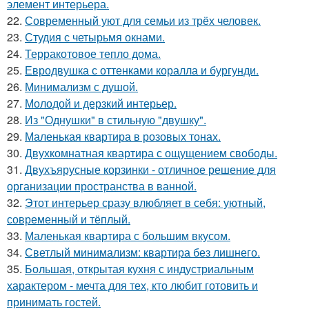
элемент интерьера.
22.
Современный уют для семьи из трёх человек.
23.
Студия с четырьмя окнами.
24.
Терракотовое тепло дома.
25.
Евродвушка с оттенками коралла и бургунди.
26.
Минимализм с душой.
27.
Молодой и дерзкий интерьер.
28.
Из "Однушки" в стильную "двушку".
29.
Маленькая квартира в розовых тонах.
30.
Двухкомнатная квартира с ощущением свободы.
31.
Двухъярусные корзинки - отличное решение для
организации пространства в ванной.
32.
Этот интерьер сразу влюбляет в себя: уютный,
современный и тёплый.
33.
Маленькая квартира с большим вкусом.
34.
Светлый минимализм: квартира без лишнего.
35.
Большая, открытая кухня с индустриальным
характером - мечта для тех, кто любит готовить и
принимать гостей.