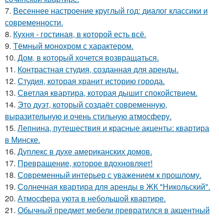
7.
Весеннее настроение круглый год: диалог классики и
современности.
8.
Кухня - гостиная, в которой есть всё.
9.
Тёмный монохром с характером.
10.
Дом, в который хочется возвращаться.
11.
Контрастная студия, созданная для аренды.
12.
Студия, которая хранит историю города.
13.
Светлая квартира, которая дышит спокойствием.
14.
Это дуэт, который создаёт современную,
выразительную и очень стильную атмосферу.
15.
Лепнина, путешествия и красные акценты: квартира
в Минске.
16.
Дуплекс в духе американских домов.
17.
Превращение, которое вдохновляет!
18.
Современный интерьер с уважением к прошлому.
19.
Солнечная квартира для аренды в ЖК "Никольский".
20.
Атмосфера уюта в небольшой квартире.
21.
Обычный предмет мебели превратился в акцентный