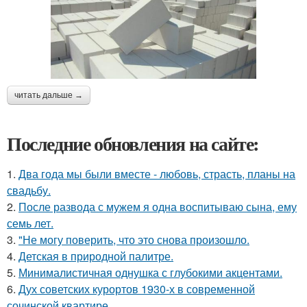
читать дальше →
Последние обновления на сайте:
1.
Два года мы были вместе - любовь, страсть, планы на
свадьбу.
2.
После развода с мужем я одна воспитываю сына, ему
семь лет.
3.
"Не могу поверить, что это снова произошло.
4.
Детская в природной палитре.
5.
Минималистичная однушка с глубокими акцентами.
6.
Дух советских курортов 1930-х в современной
сочинской квартире.