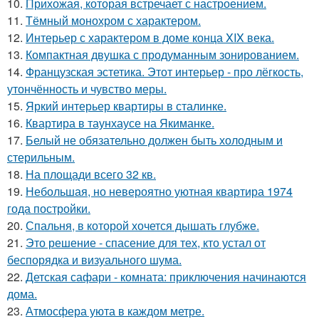
10.
Прихожая, которая встречает с настроением.
11.
Тёмный монохром с характером.
12.
Интерьер с характером в доме конца XIX века.
13.
Компактная двушка с продуманным зонированием.
14.
Французская эстетика. Этот интерьер - про лёгкость,
утончённость и чувство меры.
15.
Яркий интерьер квартиры в сталинке.
16.
Квартира в таунхаусе на Якиманке.
17.
Белый не обязательно должен быть холодным и
стерильным.
18.
На площади всего 32 кв.
19.
Небольшая, но невероятно уютная квартира 1974
года постройки.
20.
Спальня, в которой хочется дышать глубже.
21.
Это решение - спасение для тех, кто устал от
беспорядка и визуального шума.
22.
Детская сафари - комната: приключения начинаются
дома.
23.
Атмосфера уюта в каждом метре.