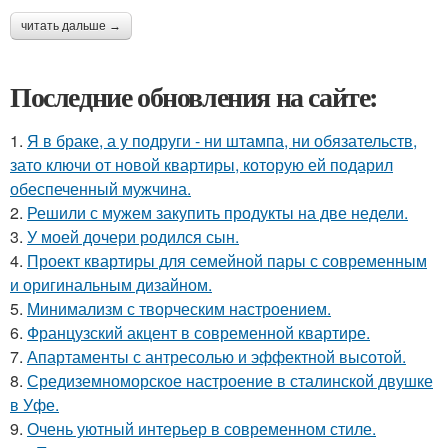
читать дальше →
Последние обновления на сайте:
1.
Я в браке, а у подруги - ни штампа, ни обязательств,
зато ключи от новой квартиры, которую ей подарил
обеспеченный мужчина.
2.
Решили с мужем закупить продукты на две недели.
3.
У моей дочери родился сын.
4.
Проект квартиры для семейной пары с современным
и оригинальным дизайном.
5.
Минимализм с творческим настроением.
6.
Французский акцент в современной квартире.
7.
Апартаменты с антресолью и эффектной высотой.
8.
Средиземноморское настроение в сталинской двушке
в Уфе.
9.
Очень уютный интерьер в современном стиле.