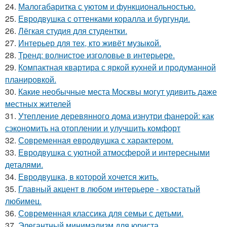
24.
Малогабаритка с уютом и функциональностью.
25.
Евродвушка с оттенками коралла и бургунди.
26.
Лёгкая студия для студентки.
27.
Интерьер для тех, кто живёт музыкой.
28.
Тренд: волнистое изголовье в интерьере.
29.
Компактная квартира с яркой кухней и продуманной
планировкой.
30.
Какие необычные места Москвы могут удивить даже
местных жителей
31.
Утепление деревянного дома изнутри фанерой: как
сэкономить на отоплении и улучшить комфорт
32.
Современная евродвушка с характером.
33.
Евродвушка с уютной атмосферой и интересными
деталями.
34.
Евродвушка, в которой хочется жить.
35.
Главный акцент в любом интерьере - хвостатый
любимец.
36.
Современная классика для семьи с детьми.
37.
Элегантный минимализм для юриста.