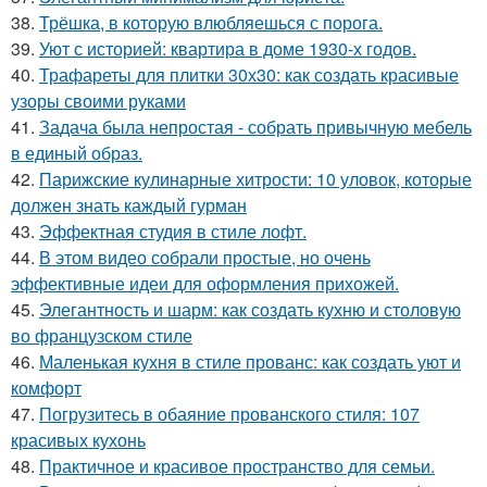
38.
Трёшка, в которую влюбляешься с порога.
39.
Уют с историей: квартира в доме 1930-х годов.
40.
Трафареты для плитки 30х30: как создать красивые
узоры своими руками
41.
Задача была непростая - собрать привычную мебель
в единый образ.
42.
Парижские кулинарные хитрости: 10 уловок, которые
должен знать каждый гурман
43.
Эффектная студия в стиле лофт.
44.
В этом видео собрали простые, но очень
эффективные идеи для оформления прихожей.
45.
Элегантность и шарм: как создать кухню и столовую
во французском стиле
46.
Маленькая кухня в стиле прованс: как создать уют и
комфорт
47.
Погрузитесь в обаяние прованского стиля: 107
красивых кухонь
48.
Практичное и красивое пространство для семьи.