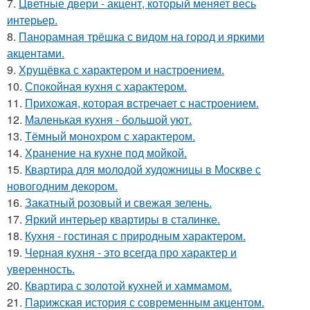
7.
Цветные двери - акцент, который меняет весь
интерьер.
8.
Панорамная трёшка с видом на город и яркими
акцентами.
9.
Хрущёвка с характером и настроением.
10.
Спокойная кухня с характером.
11.
Прихожая, которая встречает с настроением.
12.
Маленькая кухня - большой уют.
13.
Тёмный монохром с характером.
14.
Хранение на кухне под мойкой.
15.
Квартира для молодой художницы в Москве с
новогодним декором.
16.
Закатный розовый и свежая зелень.
17.
Яркий интерьер квартиры в сталинке.
18.
Кухня - гостиная с природным характером.
19.
Черная кухня - это всегда про характер и
уверенность.
20.
Квартира с золотой кухней и хаммамом.
21.
Парижская история с современным акцентом.