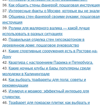
36.
Как обшить стены фанерой: пошаговая инструкция
37.
Интересные факты о Москве, которые вы не знали
38.
Обшивка стен фанерой своими руками: пошаговая
инструкция
39.
Ролики для малярного валика — какой лучше
использовать в разных ситуациях
40.
Правильная отделка стен гипсокартоном в
деревянном доме: пошаговое руководство
41.
Какие спортивные сооружения есть в Ростове-на-
Дону
42.
Квартира с настроением Парижа и Петербурга.
43.
Какие ночные клубы и бары популярны среди
молодежи в Калининграде
44.
Как выбрать трафареты для пола: советы и
рекомендации
45.
Изумруд и мрамор: эффектный интерьер для
студентки.
46.
Трафарет для покраски плитки: как выбрать и