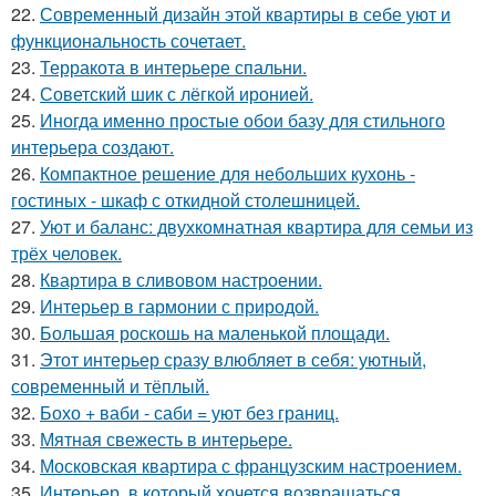
22.
Современный дизайн этой квартиры в себе уют и
функциональность сочетает.
23.
Терракота в интерьере спальни.
24.
Советский шик с лёгкой иронией.
25.
Иногда именно простые обои базу для стильного
интерьера создают.
26.
Компактное решение для небольших кухонь -
гостиных - шкаф с откидной столешницей.
27.
Уют и баланс: двухкомнатная квартира для семьи из
трёх человек.
28.
Квартира в сливовом настроении.
29.
Интерьер в гармонии с природой.
30.
Большая роскошь на маленькой площади.
31.
Этот интерьер сразу влюбляет в себя: уютный,
современный и тёплый.
32.
Бохо + ваби - саби = уют без границ.
33.
Мятная свежесть в интерьере.
34.
Московская квартира с французским настроением.
35.
Интерьер, в который хочется возвращаться.