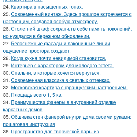
24.
Квартира в насыщенных тонах.
25.
Современный винтаж. Здесь прошлое встречается с
настоящим, создавая особую атмосферу.
26.
Столетний шкаф сохранил в себе память поколений,
но нуждался в бережном обновлении.
27.
Белоснежные фасады и лаконичные линии
ощущение простора создают.
28.
Когда кухня почти невидимой становится.
29.
Интерьер с характером для молодого эстета.
30.
Спальни, в которые хочется вернуться.
31.
Современная классика в светлых оттенках.
32.
Московская квартира с французским настроением.
33.
Площадь всего 1, 5 кв.
34.
Преимущества фанеры в внутренней отделке
каркасных домов
35.
Обшивка стен фанерой внутри дома своими руками:
пошаговая инструкция
36.
Пространство для творческой пары из