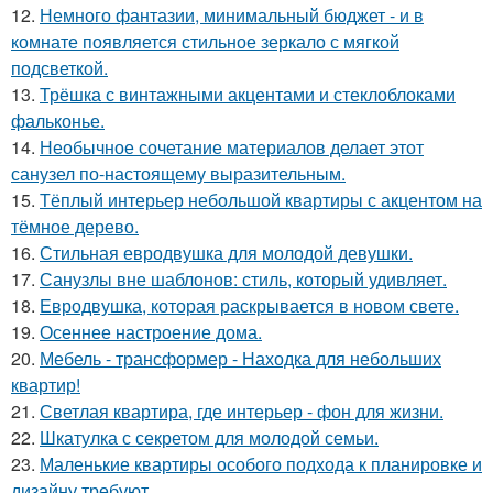
12.
Немного фантазии, минимальный бюджет - и в
комнате появляется стильное зеркало с мягкой
подсветкой.
13.
Трёшка с винтажными акцентами и стеклоблоками
фальконье.
14.
Необычное сочетание материалов делает этот
санузел по-настоящему выразительным.
15.
Тёплый интерьер небольшой квартиры с акцентом на
тёмное дерево.
16.
Стильная евродвушка для молодой девушки.
17.
Санузлы вне шаблонов: стиль, который удивляет.
18.
Евродвушка, которая раскрывается в новом свете.
19.
Осеннее настроение дома.
20.
Мебель - трансформер - Находка для небольших
квартир!
21.
Светлая квартира, где интерьер - фон для жизни.
22.
Шкатулка с секретом для молодой семьи.
23.
Маленькие квартиры особого подхода к планировке и
дизайну требуют.