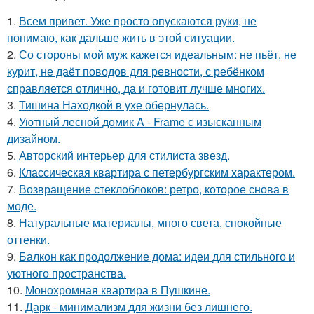
1.
Всем привет. Уже просто опускаются руки, не
понимаю, как дальше жить в этой ситуации.
2.
Со стороны мой муж кажется идеальным: не пьёт, не
курит, не даёт поводов для ревности, с ребёнком
справляется отлично, да и готовит лучше многих.
3.
Тишина Находкой в ухе обернулась.
4.
Уютный лесной домик A - Frame с изысканным
дизайном.
5.
Авторский интерьер для стилиста звезд.
6.
Классическая квартира с петербургским характером.
7.
Возвращение стеклоблоков: ретро, которое снова в
моде.
8.
Натуральные материалы, много света, спокойные
оттенки.
9.
Балкон как продолжение дома: идеи для стильного и
уютного пространства.
10.
Монохромная квартира в Пушкине.
11.
Дарк - минимализм для жизни без лишнего.