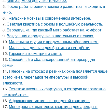
4.
Мне 32, моей девушке только 22.
5.
После работы решил немного развеяться и сходить в
кино.
6.
Гжельские мотивы в современном интерьере.
7.
Светлая квартира с окном в волшебную реальность.
8.
Евродвушка, где каждый метр работает на комфорт.
9.
Воздушная евродвушка в пастельных оттенках.
10.
Маленькая студия с продуманным обновлением.
11.
Малышка - детская для братика и сестрёнки.
12.
Гармония геометрии и света.
13.
Спокойный и сбалансированный интерьер для
семьи.
14.
Плесень на откосах и резинках окна появляется чаще
всего из-за перепадов температуры и высокой
влажности.
15.
Эстетика кухонных фартуков, в которую невозможно
не влюбиться.
16.
Африканские мотивы в городской квартире.
17.
Монохром с характером: квартира для аренды в