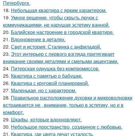
Петербурге.
18.
Небольшая квартира с ярким характером.
19.
Умное решение, чтобы скрыть лючок с
коммуникациями, не нарушая эстетику ванной.
20.
Балийское настроение в городской квартире.
21.
Вдохновение в деталях.
22.
Свет и история: Сталинка с анфиладой.
23.
Этот интерьер с первого взгляда притягивает
внимание своими деталями и смелыми акцентами.
24.
Питерская однушка без компромиссов.
25.
Квартира с памятью о бабушке.
26.
Квартира с круговой планировкой.
27.
Маленькая, но с характером.
28.
Правильное расположение духовки и микроволновки
встраивается не , внимание, только в эстетику, но и в
комфорт.
29.
Шкафы, которые вдохновляют.
30.
Небольшое пространство, созданное с любовью.
31.
Квартира, где цвета лечат усталость.