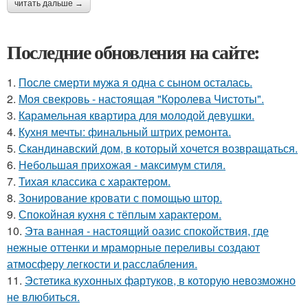
читать дальше →
Последние обновления на сайте:
1.
После смерти мужа я одна с сыном осталась.
2.
Моя свекровь - настоящая "Королева Чистоты".
3.
Карамельная квартира для молодой девушки.
4.
Кухня мечты: финальный штрих ремонта.
5.
Скандинавский дом, в который хочется возвращаться.
6.
Небольшая прихожая - максимум стиля.
7.
Тихая классика с характером.
8.
Зонирование кровати с помощью штор.
9.
Спокойная кухня с тёплым характером.
10.
Эта ванная - настоящий оазис спокойствия, где
нежные оттенки и мраморные переливы создают
атмосферу легкости и расслабления.
11.
Эстетика кухонных фартуков, в которую невозможно
не влюбиться.