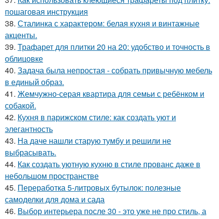
пошаговая инструкция
38.
Сталинка с характером: белая кухня и винтажные
акценты.
39.
Трафарет для плитки 20 на 20: удобство и точность в
облицовке
40.
Задача была непростая - собрать привычную мебель
в единый образ.
41.
Жемчужно-серая квартира для семьи с ребёнком и
собакой.
42.
Кухня в парижском стиле: как создать уют и
элегантность
43.
На даче нашли старую тумбу и решили не
выбрасывать.
44.
Как создать уютную кухню в стиле прованс даже в
небольшом пространстве
45.
Переработка 5-литровых бутылок: полезные
самоделки для дома и сада
46.
Выбор интерьера после 30 - это уже не про стиль, а