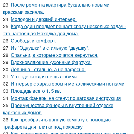
23.
После ремонта квартира буквально новыми
красками засияла.
24.
Молодой и дерзкий интерьер.
25.
Когда один предмет решает сразу несколько задач -
это настоящая Находка для дома.
26.
Свобода и комфорт.
27.
Из "Однушки" в стильную "двушку".
28.
Спальни, в которые хочется вернуться.
29.
Вдохновляющие кухонные фартуки.
30.
Лепнина - стильно, а не пафосно.
31.
Уют, где каждая вещь любима.
32.
Интерьер с характером и металлическими нотками.
33.
Площадь всего 1, 5 кв.
34.
Монтаж фанеры на стену: пошаговая инструкция
35.
Преимущества фанеры в внутренней отделке
каркасных домов
36.
Как преобразить ванную комнату с помощью
трафарета для плитки под покраску
37.
Как использовать клеющиеся трафареты под плитку: