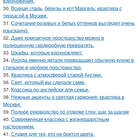
вдохновения.
30.
Водная гладь, березы и кот Марсель: квартира с
террасой в Москве.
31.
Сочетание розовых и белых оттенков выглядит очень
изысканно.
32.
Даже компактное пространство можно в
полноценную гардеробную превратить.
33.
Шкафы, которые вдохновляют.
34.
Иногда именно детали превращают обычную кухню в
стильное и удобное пространство.
35.
Квартира с атмосферой старой Англии.
36.
Свет, который вы сделали сами.
37.
Классика по-английски для семьи.
38.
Нежные акценты и светлая гармония: квартира в
Москве.
39.
Полное руководство по отделке стен: шаг за шагом
40.
Современная классика с жизнерадостным
настроением.
41.
Студия для тех, кто не боится цвета.