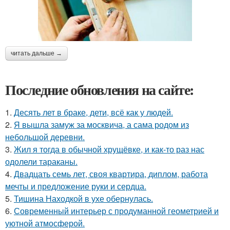
читать дальше →
Последние обновления на сайте:
1.
Десять лет в браке, дети, всё как у людей.
2.
Я вышла замуж за москвича, а сама родом из
небольшой деревни.
3.
Жил я тогда в обычной хрущёвке, и как-то раз нас
одолели тараканы.
4.
Двадцать семь лет, своя квартира, диплом, работа
мечты и предложение руки и сердца.
5.
Тишина Находкой в ухе обернулась.
6.
Современный интерьер с продуманной геометрией и
уютной атмосферой.