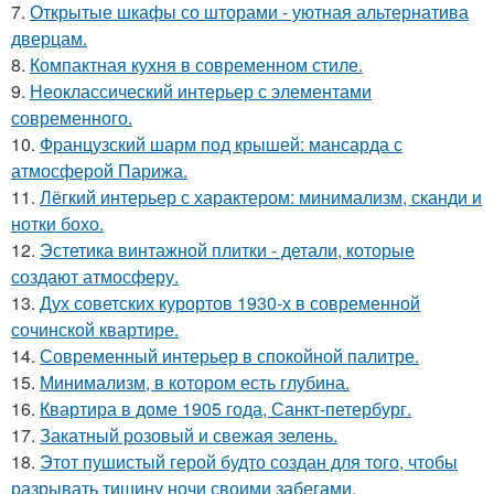
7.
Открытые шкафы со шторами - уютная альтернатива
дверцам.
8.
Компактная кухня в современном стиле.
9.
Неоклассический интерьер с элементами
современного.
10.
Французский шарм под крышей: мансарда с
атмосферой Парижа.
11.
Лёгкий интерьер с характером: минимализм, сканди и
нотки бохо.
12.
Эстетика винтажной плитки - детали, которые
создают атмосферу.
13.
Дух советских курортов 1930-х в современной
сочинской квартире.
14.
Современный интерьер в спокойной палитре.
15.
Минимализм, в котором есть глубина.
16.
Квартира в доме 1905 года, Санкт-петербург.
17.
Закатный розовый и свежая зелень.
18.
Этот пушистый герой будто создан для того, чтобы
разрывать тишину ночи своими забегами.