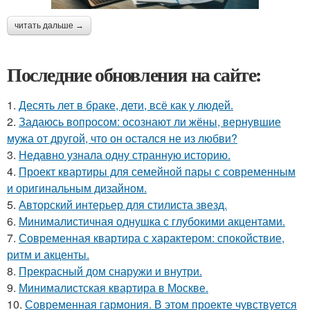
читать дальше →
Последние обновления на сайте:
1.
Десять лет в браке, дети, всё как у людей.
2.
Задаюсь вопросом: осознают ли жёны, вернувшие
мужа от другой, что он остался не из любви?
3.
Недавно узнала одну странную историю.
4.
Проект квартиры для семейной пары с современным
и оригинальным дизайном.
5.
Авторский интерьер для стилиста звезд.
6.
Минималистичная однушка с глубокими акцентами.
7.
Современная квартира с характером: спокойствие,
ритм и акценты.
8.
Прекрасный дом снаружи и внутри.
9.
Минималистская квартира в Москве.
10.
Современная гармония. В этом проекте чувствуется