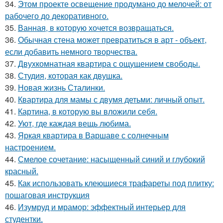
34.
Этом проекте освещение продумано до мелочей: от
рабочего до декоративного.
35.
Ванная, в которую хочется возвращаться.
36.
Обычная стена может превратиться в арт - объект,
если добавить немного творчества.
37.
Двухкомнатная квартира с ощущением свободы.
38.
Студия, которая как двушка.
39.
Новая жизнь Сталинки.
40.
Квартира для мамы с двумя детьми: личный опыт.
41.
Картина, в которую вы вложили себя.
42.
Уют, где каждая вещь любима.
43.
Яркая квартира в Варшаве с солнечным
настроением.
44.
Смелое сочетание: насыщенный синий и глубокий
красный.
45.
Как использовать клеющиеся трафареты под плитку:
пошаговая инструкция
46.
Изумруд и мрамор: эффектный интерьер для
студентки.