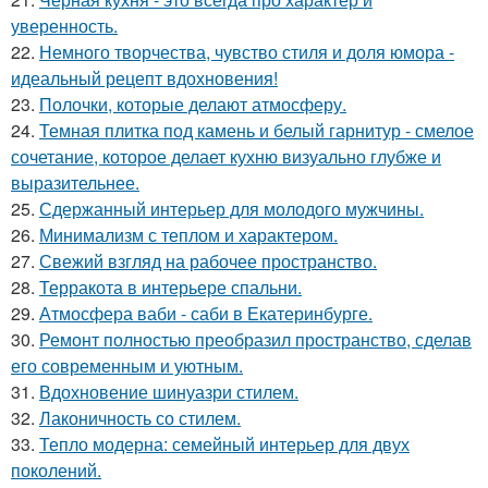
уверенность.
22.
Немного творчества, чувство стиля и доля юмора -
идеальный рецепт вдохновения!
23.
Полочки, которые делают атмосферу.
24.
Темная плитка под камень и белый гарнитур - смелое
сочетание, которое делает кухню визуально глубже и
выразительнее.
25.
Сдержанный интерьер для молодого мужчины.
26.
Минимализм с теплом и характером.
27.
Свежий взгляд на рабочее пространство.
28.
Терракота в интерьере спальни.
29.
Атмосфера ваби - саби в Екатеринбурге.
30.
Ремонт полностью преобразил пространство, сделав
его современным и уютным.
31.
Вдохновение шинуазри стилем.
32.
Лаконичность со стилем.
33.
Тепло модерна: семейный интерьер для двух
поколений.