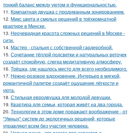
тонкий баланс между уютом и функциональностью.
11.
Компактная двушка с продуманным зонированием.
12.
Микс цвета и смелых решений в трёхкомнатной
квартире в Минске.
13.
Неочевидная красота сложных решений в Москве -
сити.
14.
Мастер - спальня с собственной гардеробной.
15.
Сочетание тёплой подсветки и натуральных веточек
создаёт спокойную, слегка медитативную атмосферу.
16.
Трёшка, где нашлось место для всего необходимого.
17.
Нежно-розовое вдохновение. Интерьер в мягкой,
романтичной палитре создаёт ощущение лёгкости и
уюта.
18.
Стильная евродвушка для молодой девушки.
19.
Квартира для семьи, которая живёт на два города.
20.
Технологии в этом доме поражают воображение - от
"Умных" систем до экологичных решений, которые
управляют всем без участия человека.
21.
Черная кухня - это всегда про характер и