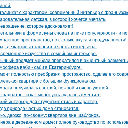
умной.
талинка" с характером: современный интерьер с французск
аровательная детская, в которой хочется мечтать.
евращение, которое вдохновляет!
етильники в форме луны снова на пике популярности - и не 
мпактное пространство, но сколько вкуса и продуманности!
м, где картины становятся частью интерьера.
временное искусство в семейном интерьере.
ычный предмет мебели превратился в акцентный элемент 
мосфера ваби - саби в Екатеринбурге.
монт полностью преобразил пространство, сделав его сов
ленькая квартира с большим функционалом.
мната получилась светлой, нежной и очень уютной.
 квадратов - и как много уюта удалось вместить!
кий интерьер для студентки: стиль и характер.
гда природа частью дома становится.
ко, дерзко, по-своему: квартира вне шаблонов.
нера в деревянном доме: полное руководство по использо