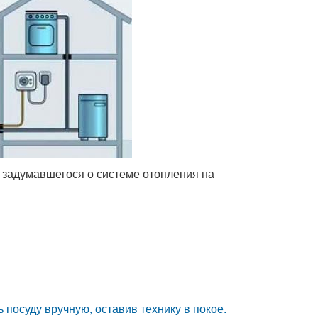
 задумавшегося о системе отопления на
 посуду вручную, оставив технику в покое.