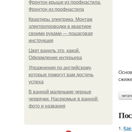
Фронтон крыши из профнастила.
Фронтон из профнастила
Квартиры электрика. Монтаж
электропроводки в квартире
своими руками — пошаговая
инструкция
Цвет ваниль это, какой.
Оформление интерьера
Упражнения по английскому,
Основ
которые помогут вам достичь
сжиже
успеха
В ванной маленькие черные
читат
червячки. Насекомые в ванной:
фото и названия
Пос
1.
Как