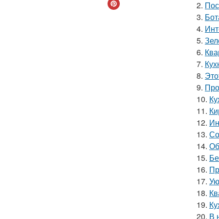
2.
Пос
3.
Бот
4.
Инт
5.
Зел
6.
Ква
7.
Кух
8.
Это
9.
Про
10.
Ку
11.
Ки
12.
Ин
13.
Со
14.
Об
15.
Бе
16.
Пр
17.
Ую
18.
Кв
19.
Ку
20.
В 