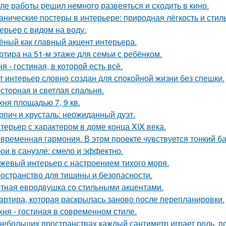
ле работы решил немного развеяться и сходить в кино.
анические постеры в интерьере: природная лёгкость и стиль
ерьер с видом на воду.
ёный как главный акцент интерьера.
ртира на 51-м этаже для семьи с ребёнком.
ня - гостиная, в которой есть всё.
т интерьер словно создан для спокойной жизни без спешки.
сторная и светлая спальня.
хня площадью 7, 9 кв.
рпич и хрусталь: неожиданный дуэт.
терьер с характером в доме конца XIX века.
временная гармония. В этом проекте чувствуется тонкий б
ои в санузле: смело и эффектно.
жевый интерьер с настроением тихого моря.
остранство для тишины и безопасности.
тная евродвушка со стильными акцентами.
артира, которая раскрылась заново после перепланировки.
хня - гостиная в современном стиле.
небольших пространствах каждый сантиметр играет роль, п