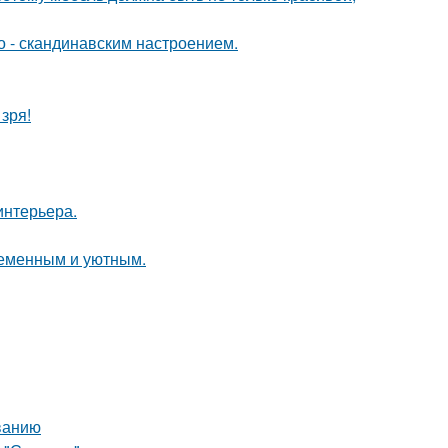
о - скандинавским настроением.
зря!
интерьера.
ременным и уютным.
ванию