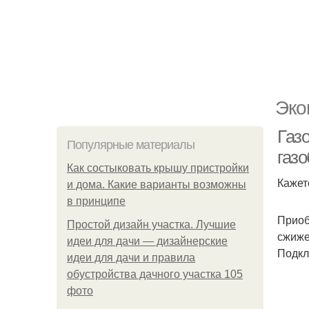
Эко
Газо
Популярные материалы
газ
Как состыковать крышу пристройки
Кажет
и дома. Какие варианты возможны
в принципе
Приоб
Простой дизайн участка. Лучшие
сжиже
идеи для дачи — дизайнерские
Подкл
идеи для дачи и правила
обустройства дачного участка 105
фото