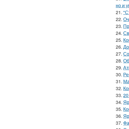
но и 
21.
"С
22.
Оч
23.
Пр
24.
Св
25.
Ко
26.
До
27.
Со
28.
Об
29.
Ат
30.
Ре
31.
Ма
32.
Ко
33.
20
34.
Яр
35.
Ко
36.
Яр
37.
Фа