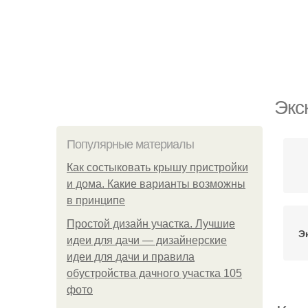
Экс
Популярные материалы
Как состыковать крышу пристройки
и дома. Какие варианты возможны
в принципе
Простой дизайн участка. Лучшие
Э
идеи для дачи — дизайнерские
идеи для дачи и правила
обустройства дачного участка 105
фото