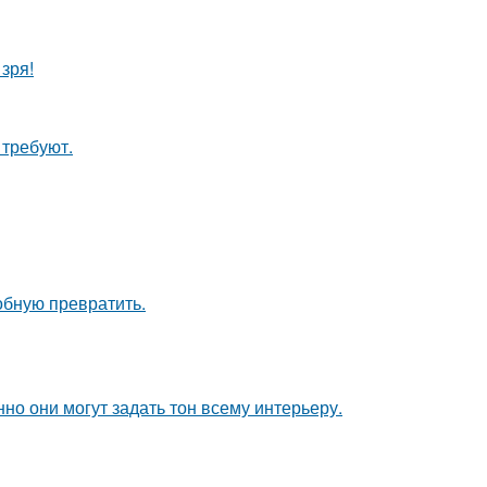
зря!
 требуют.
обную превратить.
но они могут задать тон всему интерьеру.