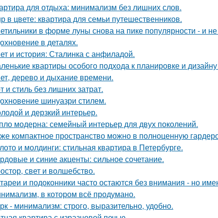
артира для отдыха: минимализм без лишних слов.
р в цвете: квартира для семьи путешественников.
етильники в форме луны снова на пике популярности - и не 
охновение в деталях.
ет и история: Сталинка с анфиладой.
ленькие квартиры особого подхода к планировке и дизайну
ет, дерево и дыхание времени.
т и стиль без лишних затрат.
охновение шинуазри стилем.
лодой и дерзкий интерьер.
пло модерна: семейный интерьер для двух поколений.
же компактное пространство можно в полноценную гардер
лото и молдинги: стильная квартира в Петербурге.
рдовые и синие акценты: сильное сочетание.
остор, свет и волшебство.
тареи и подоконники часто остаются без внимания - но имен
нимализм, в котором всё продумано.
рк - минимализм: строго, выразительно, удобно.
тная квартира с изразцовой печью.