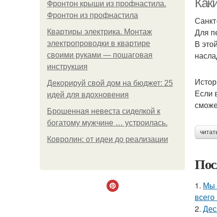
Как
Фронтон крыши из профнастила.
Фронтон из профнастила
Санкт
Для п
Квартиры электрика. Монтаж
В это
электропроводки в квартире
насла
своими руками — пошаговая
инструкция
Истор
Декорируй свой дом на бюджет: 25
Если 
идей для вдохновения
сможе
Брошенная невеста сиделкой к
богатому мужчине … устроилась.
читат
Ковролин: от идеи до реализации
Пос
1.
Мы 
всего 
2.
Дес