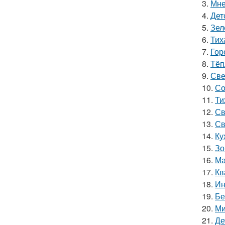
3.
Мне
4.
Дет
5.
Зел
6.
Тих
7.
Гор
8.
Тёп
9.
Све
10.
Со
11.
Ти
12.
Св
13.
Св
14.
Ку
15.
Зо
16.
Ма
17.
Кв
18.
Ин
19.
Бе
20.
Ми
21.
Де