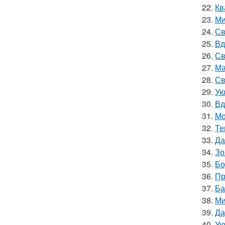
22.
Кв
23.
Ми
24.
Св
25.
Вд
26.
Св
27.
Ма
28.
Св
29.
Ую
30.
Вд
31.
Мо
32.
Те
33.
Да
34.
Зо
35.
Бо
36.
Пр
37.
Ба
38.
Ми
39.
Да
40.
Ую