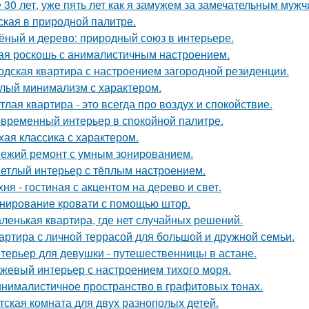
 30 лет, уже пять лет как я замужем за замечательным мужч
ская в природной палитре.
ёный и дерево: природный союз в интерьере.
ая роскошь с анималистичным настроением.
одская квартира с настроением загородной резиденции.
лый минимализм с характером.
тлая квартира - это всегда про воздух и спокойствие.
временный интерьер в спокойной палитре.
хая классика с характером.
ежий ремонт с умным зонированием.
етлый интерьер с тёплым настроением.
хня - гостиная с акцентом на дерево и свет.
нирование кровати с помощью штор.
ленькая квартира, где нет случайных решений.
артира с личной террасой для большой и дружной семьи.
терьер для девушки - путешественницы в астане.
жевый интерьер с настроением тихого моря.
нималистичное пространство в графитовых тонах.
тская комната для двух разнополых детей.