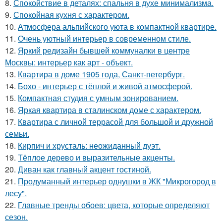
8.
Спокойствие в деталях: спальня в духе минимализма.
9.
Спокойная кухня с характером.
10.
Атмосфера альпийского уюта в компактной квартире.
11.
Очень уютный интерьер в современном стиле.
12.
Яркий редизайн бывшей коммуналки в центре
Москвы: интерьер как арт - объект.
13.
Квартира в доме 1905 года, Санкт-петербург.
14.
Бохо - интерьер с тёплой и живой атмосферой.
15.
Компактная студия с умным зонированием.
16.
Яркая квартира в сталинском доме с характером.
17.
Квартира с личной террасой для большой и дружной
семьи.
18.
Кирпич и хрусталь: неожиданный дуэт.
19.
Тёплое дерево и выразительные акценты.
20.
Диван как главный акцент гостиной.
21.
Продуманный интерьер однушки в ЖК "Микрогород в
лесу".
22.
Главные тренды обоев: цвета, которые определяют
сезон.