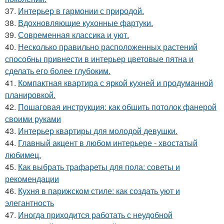
37.
Интерьер в гармонии с природой.
38.
Вдохновляющие кухонные фартуки.
39.
Современная классика и уют.
40.
Несколько правильно расположенных растений
способны привнести в интерьер цветовые пятна и
сделать его более глубоким.
41.
Компактная квартира с яркой кухней и продуманной
планировкой.
42.
Пошаговая инструкция: как обшить потолок фанерой
своими руками
43.
Интерьер квартиры для молодой девушки.
44.
Главный акцент в любом интерьере - хвостатый
любимец.
45.
Как выбрать трафареты для пола: советы и
рекомендации
46.
Кухня в парижском стиле: как создать уют и
элегантность
47.
Иногда приходится работать с неудобной