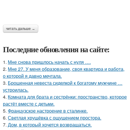
читать дальше →
Последние обновления на сайте:
1.
Мне снова пришлось начать с нуля ….
2.
Мне 27. У меня образование, своя квартира и работа,
о которой я давно мечтала.
3.
Брошенная невеста сиделкой к богатому мужчине …
устроилась.
4.
Комната для брата и сестрёнки: пространство, которое
растёт вместе с детьми.
5.
Французское настроение в сталинке.
6.
Светлая хрущёвка с ощущением простора.
7.
Дом, в который хочется возвращаться.