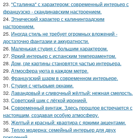
23.
"Сталинка" с характером: современный интерьер с
французско - скандинавским настроением.
24.
Этнический характер с калининградским
настроением.
25.
Иногда стиль не требует огромных вложений -
достаточно фантазии и аккуратности.
26.
Маленькая студия с большим характером.
27.
Яркий интерьер с испанским темпераментом.
28.
Дом, где картины становятся частью интерьера.
29.
Атмосфера уюта в каждом метре.
30.
Французский шарм в современном интерьере.
31.
Студия с четырьмя окнами.
32.
Лавандовый и сливочный жёлтый: нежная смелость.
33.
Советский шик с лёгкой иронией.
34.
Современный винтаж. Здесь прошлое встречается с
настоящим, создавая особую атмосферу.
35.
Желтый и красный: квартира с яркими акцентами.
36.
Тепло модерна: семейный интерьер для двух
поколений.