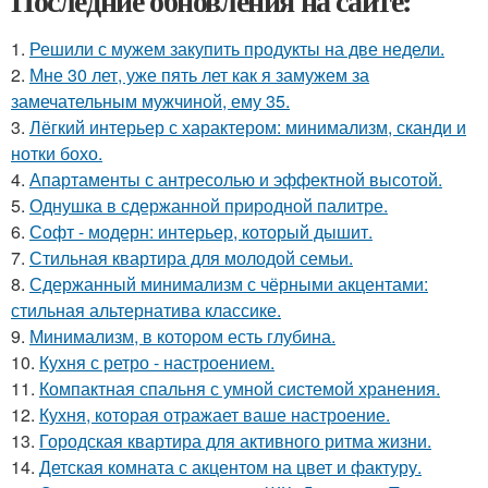
Последние обновления на сайте:
1.
Решили с мужем закупить продукты на две недели.
2.
Мне 30 лет, уже пять лет как я замужем за
замечательным мужчиной, ему 35.
3.
Лёгкий интерьер с характером: минимализм, сканди и
нотки бохо.
4.
Апартаменты с антресолью и эффектной высотой.
5.
Однушка в сдержанной природной палитре.
6.
Софт - модерн: интерьер, который дышит.
7.
Стильная квартира для молодой семьи.
8.
Сдержанный минимализм с чёрными акцентами:
стильная альтернатива классике.
9.
Минимализм, в котором есть глубина.
10.
Кухня с ретро - настроением.
11.
Компактная спальня с умной системой хранения.
12.
Кухня, которая отражает ваше настроение.
13.
Городская квартира для активного ритма жизни.
14.
Детская комната с акцентом на цвет и фактуру.