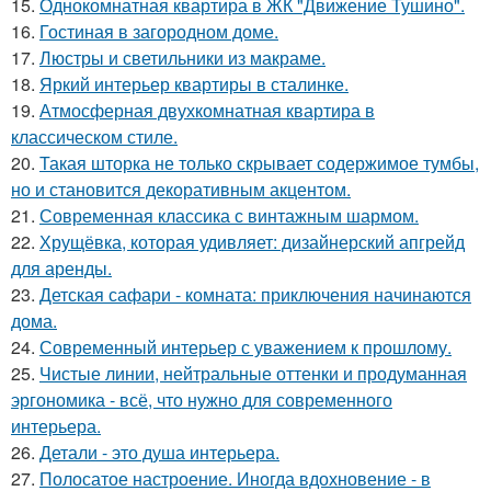
15.
Однокомнатная квартира в ЖК "Движение Тушино".
16.
Гостиная в загородном доме.
17.
Люстры и светильники из макраме.
18.
Яркий интерьер квартиры в сталинке.
19.
Атмосферная двухкомнатная квартира в
классическом стиле.
20.
Такая шторка не только скрывает содержимое тумбы,
но и становится декоративным акцентом.
21.
Современная классика с винтажным шармом.
22.
Хрущёвка, которая удивляет: дизайнерский апгрейд
для аренды.
23.
Детская сафари - комната: приключения начинаются
дома.
24.
Современный интерьер с уважением к прошлому.
25.
Чистые линии, нейтральные оттенки и продуманная
эргономика - всё, что нужно для современного
интерьера.
26.
Детали - это душа интерьера.
27.
Полосатое настроение. Иногда вдохновение - в