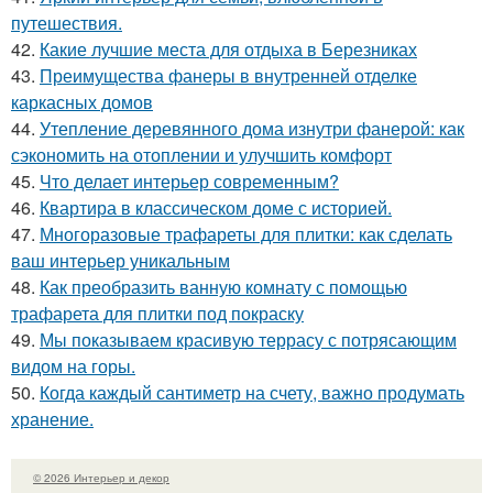
путешествия.
42.
Какие лучшие места для отдыха в Березниках
43.
Преимущества фанеры в внутренней отделке
каркасных домов
44.
Утепление деревянного дома изнутри фанерой: как
сэкономить на отоплении и улучшить комфорт
45.
Что делает интерьер современным?
46.
Квартира в классическом доме с историей.
47.
Многоразовые трафареты для плитки: как сделать
ваш интерьер уникальным
48.
Как преобразить ванную комнату с помощью
трафарета для плитки под покраску
49.
Мы показываем красивую террасу с потрясающим
видом на горы.
50.
Когда каждый сантиметр на счету, важно продумать
хранение.
© 2026 Интерьер и декор