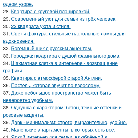
одном узоре.
28.
Квартира с круговой планировкой.
29.
Современный уют для семьи из трёх человек.
30.
22 квадрата уюта и стиля.
31.
Свет и фактура: стильные настольные лампы для
вдохновения.
32.
Богемный шик с русским акцентом.
33.
Городская квартира с душой фамильного дома.
34.
Шахматная клетка в интерьере - возвращение
графики.
35.
Квартира с атмосферой старой Англии.
36.
Пастель, которая звучит по-взрослому.
37.
Даже небольшое пространство может быть
невероятно удобным.
38.
Однушка с характером: бетон, тёмные оттенки и
розовые акценты.
39.
Дарк - минимализм: строго, выразительно, удобно.
40.
Маленькие апартаменты, в которых есть всё.
41.
Яркий интерьер для семьи, влюблённой в