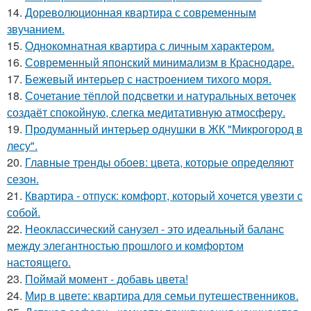
14.
Дореволюционная квартира с современным
звучанием.
15.
Однокомнатная квартира с личным характером.
16.
Современный японский минимализм в Краснодаре.
17.
Бежевый интерьер с настроением тихого моря.
18.
Сочетание тёплой подсветки и натуральных веточек
создаёт спокойную, слегка медитативную атмосферу.
19.
Продуманный интерьер однушки в ЖК "Микрогород в
лесу".
20.
Главные тренды обоев: цвета, которые определяют
сезон.
21.
Квартира - отпуск: комфорт, который хочется увезти с
собой.
22.
Неоклассический санузел - это идеальный баланс
между элегантностью прошлого и комфортом
настоящего.
23.
Поймай момент - добавь цвета!
24.
Мир в цвете: квартира для семьи путешественников.