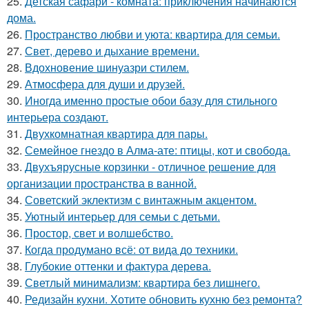
25.
Детская сафари - комната: приключения начинаются
дома.
26.
Пространство любви и уюта: квартира для семьи.
27.
Свет, дерево и дыхание времени.
28.
Вдохновение шинуазри стилем.
29.
Атмосфера для души и друзей.
30.
Иногда именно простые обои базу для стильного
интерьера создают.
31.
Двухкомнатная квартира для пары.
32.
Семейное гнездо в Алма-ате: птицы, кот и свобода.
33.
Двухъярусные корзинки - отличное решение для
организации пространства в ванной.
34.
Советский эклектизм с винтажным акцентом.
35.
Уютный интерьер для семьи с детьми.
36.
Простор, свет и волшебство.
37.
Когда продумано всё: от вида до техники.
38.
Глубокие оттенки и фактура дерева.
39.
Светлый минимализм: квартира без лишнего.
40.
Редизайн кухни. Хотите обновить кухню без ремонта?